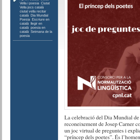
Vella i poesia
,
Ciutat
Vella jocs català
,
ciutat vella recitar
català
,
Dia Mundial
Poesia
,
Escriure en
català
,
llegir en
català
,
poesia en
català
,
Setmana de la
poesia
La celebració del Dia Mundial de
reconeixement de Josep Carner 
un joc virtual de preguntes i expli
“príncep dels poetes”. És l’homena