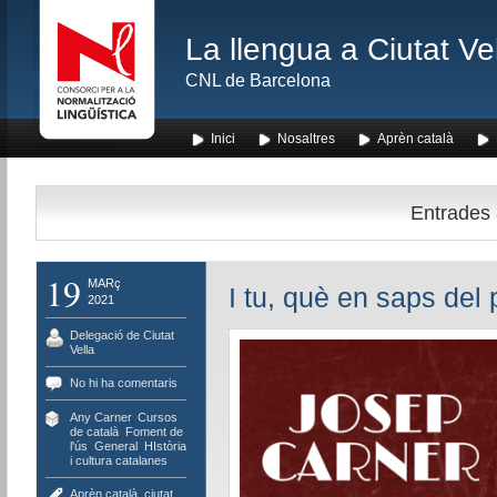
La llengua a Ciutat Ve
CNL de Barcelona
Inici
Nosaltres
Aprèn català
Entrades 
19
MARç
I tu, què en saps del
2021
Delegació de Ciutat
Vella
No hi ha comentaris
Any Carner
,
Cursos
de català
,
Foment de
l'ús
,
General
,
HIstòria
i cultura catalanes
Aprèn català
,
ciutat