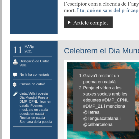
l’escriptor com a cloenda de l’any 
mort.
I tu, què en saps del príncep
Article complet
11
MARç
Celebrem el Dia Mundi
2021
Delegació de Ciutat
Vella
No hi ha comentaris
Cursos de català
ciutat Vella i poesia
,
Dia Mundial Poesia
,
DMP_CPNL
,
llegir en
català
,
Poemes
musicats en català
,
poesia en català
,
Recitar en català
,
Setmana de la poesia