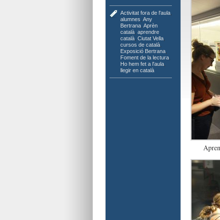
Activitat fora de l'aula
,
alumnes
,
Any
Bertrana
,
Aprèn
català
,
aprendre
català
,
Ciutat Vella
,
cursos de català
,
Exposició Bertrana
,
Foment de la lectura
,
Ho hem fet a l'aula
,
llegir en català
Apren