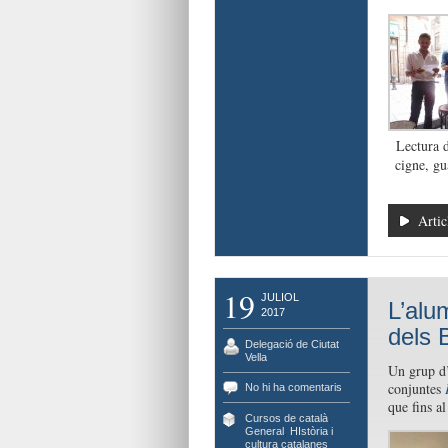
Lectura d
cigne, g
Artic
19
JULIOL
L’alu
2017
dels 
Delegació de Ciutat
Vella
Un grup d
conjuntes
No hi ha comentaris
que fins al
Cursos de català
,
General
,
HIstòria i
cultura catalanes