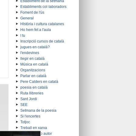
Establiment de la setmana
Establiments col·laboradors
Foment de l'ús
General
HIstòria i cultura catalanes
Ho hem fet a l'aula
I tu
Inscripció cursos de català
jugues en català?
l'endevines
llegir en català
Música en català
Organitzacions
Parlar en català
Pere Calders en català
poesia en català
Ruta llibreries
Sant Jordi
SEE
Setmana de la poesia
Si l'encertes
Totjoc
Treball en xarxa
Trobada amb autor