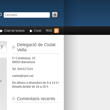
Club de lectura
Coral
RSS
Delegació de Ciutat
17
Vella
C/ Carabassa, 15
08002 Barcelona
Tel. 934127224
cvella@cpnl.cat
s
De dilluns a divendres de 9 a 14 h i
dimarts també de 16 a 20 h
Comentaris recents