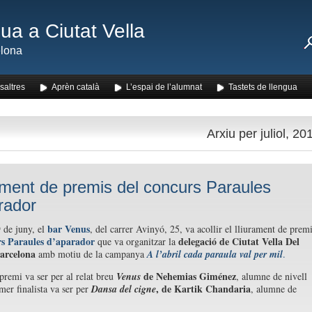
ua a Ciutat Vella
lona
saltres
Aprèn català
L’espai de l’alumnat
Tastets de llengua
Arxiu per juliol, 20
ament de premis del concurs Paraules
rador
bar Venus
 de juny, el
, del carrer Avinyó, 25, va acollir el lliurament de premi
s Paraules d’aparador
delegació de Ciutat Vella Del
que va organitzar la
arcelona
amb motiu de la campanya
A l’abril cada paraula val per mil
.
de Nehemias Giménez
premi va ser per al relat breu
Venus
, alumne de nivell
, de Kartik Chandaria
imer finalista va ser per
Dansa del cigne
, alumne de