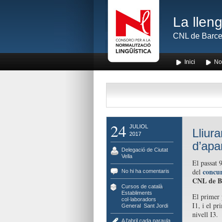
La lleng
CNL de Barce
Inici
No
24
JULIOL
Lliur
2017
d’apa
Delegació de Ciutat
Vella
El passat 9
concur
del
No hi ha comentaris
CNL de B
Cursos de català
,
Establiments
El primer 
col·laboradors
,
I1, i el pr
General
,
Sant Jordi
nivell I3.
A l'abril cada paraula