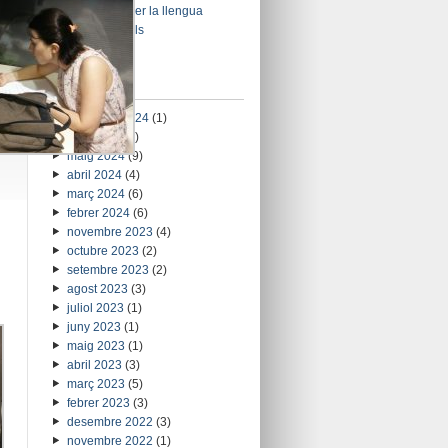
Voluntariat per la llengua
xarxes socials
Històric
setembre 2024
(1)
juny 2024
(5)
maig 2024
(9)
abril 2024
(4)
març 2024
(6)
febrer 2024
(6)
novembre 2023
(4)
octubre 2023
(2)
setembre 2023
(2)
agost 2023
(3)
juliol 2023
(1)
juny 2023
(1)
maig 2023
(1)
abril 2023
(3)
març 2023
(5)
febrer 2023
(3)
desembre 2022
(3)
novembre 2022
(1)