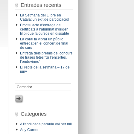
Entrades recents
La Setmana del Llibre en
Català: un èxit de participació!
Emotiu acte d’entrega de
certificats a l’alumnat d’origen
filipí que fa cursos en dissabte
La coral fa vibrar un públic
entregat en el concert de final
de curs
Entrega dels premis del concurs
de frases fetes “Si l’encertes,
l’endevines”
El repte de la setmana – 17 de
juny
Categories
A l'abril cada paraula val per mil
Any Carner