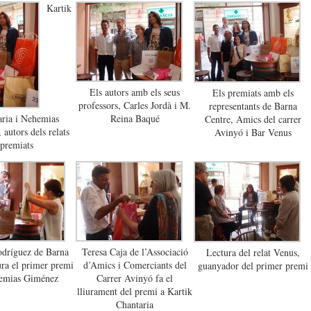
Kartik
Els autors amb els seus
Els premiats amb els
professors, Carles Jordà i M.
representants de Barna
aria i Nehemias
Reina Baqué
Centre, Amics del carrer
autors dels relats
Avinyó i Bar Venus
premiats
odríguez de Barna
Teresa Caja de l’Associació
Lectura del relat Venus,
ura el primer premi
d’Amics i Comerciants del
guanyador del primer premi
emias Giménez
Carrer Avinyó fa el
lliurament del premi a Kartik
Chantaria