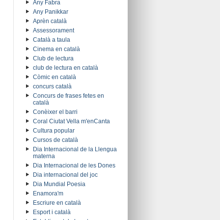
Any Fabra
Any Panikkar
Aprèn català
Assessorament
Català a taula
Cinema en català
Club de lectura
club de lectura en català
Còmic en català
concurs català
Concurs de frases fetes en
català
Conèixer el barri
Coral Ciutat Vella m'enCanta
Cultura popular
Cursos de català
Dia Internacional de la Llengua
materna
Dia Internacional de les Dones
Dia internacional del joc
Dia Mundial Poesia
Enamora'm
Escriure en català
Esport i català