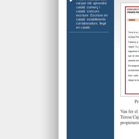
val per mil
,
aprendre
català
,
comerç i
català
,
concurs
escriure
,
Escriure en
català
,
establiments
col·laboradors
,
llegir
en català
Pr
Van fer el
Teresa Caj
propietaris