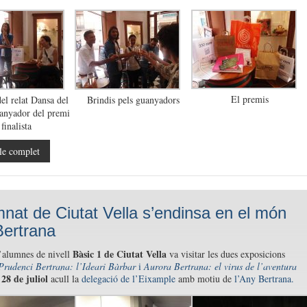
El premis
el relat Dansa del
Brindis pels guanyadors
uanyador del premi
finalista
le complet
mnat de Ciutat Vella s’endinsa en el món
Bertrana
Bàsic 1 de Ciutat Vella
’alumnes de nivell
va visitar les dues exposicions
Prudenci Bertrana: l’Ideari Bàrbar
i
Aurora Bertrana: el virus de l’aventura
28 de juliol
acull la
delegació de l’Eixample
amb motiu de
l’Any Bertrana.