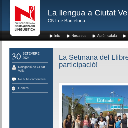
La llengua a Ciutat Ve
CNL de Barcelona
Inici
Nosaltres
Aprèn català
30
SETEMBRE
La Setmana del Llibre
2024
participació!
Delegació de Ciutat
Vella
No hi ha comentaris
General