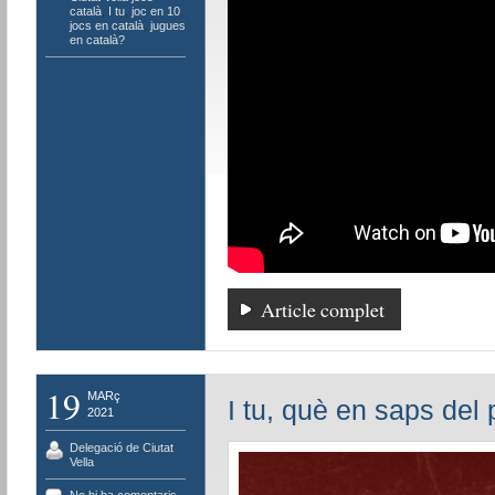
català
,
I tu
,
joc en 10
,
jocs en català
,
jugues
en català?
Article complet
19
MARç
I tu, què en saps del
2021
Delegació de Ciutat
Vella