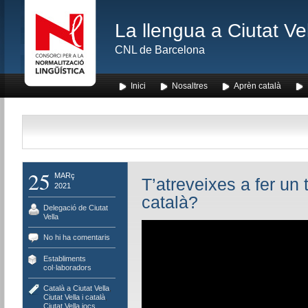
La llengua a Ciutat Ve
CNL de Barcelona
Inici
Nosaltres
Aprèn català
25
MARç
T’atreveixes a fer un 
2021
català?
Delegació de Ciutat
Vella
No hi ha comentaris
Establiments
col·laboradors
Català a Ciutat Vella
,
Ciutat Vella i català
,
Ciutat Vella jocs