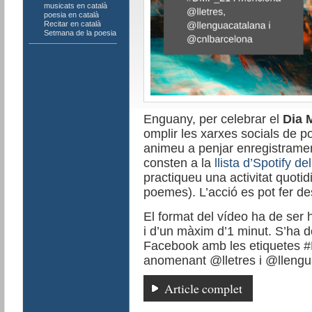
musicats en català
,
poesia en català
,
Recitar en català
,
Setmana de la poesia
Enguany, per celebrar el
Dia 
omplir les xarxes socials de
animeu a penjar enregistrame
consten a la
llista d’Spotify 
practiqueu una activitat quoti
poemes). L’acció es pot fer d
El format del vídeo ha de ser h
i d’un màxim d’1 minut. S’ha d
Facebook amb les etiquetes
anomenant @lletres i @llengu
Article complet