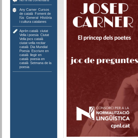
No hi ha comentaris
Any Carner
,
Cursos
de català
,
Foment de
l'ús
,
General
,
HIstòria
i cultura catalanes
Aprèn català
,
ciutat
Vella i poesia
,
Ciutat
Vella jocs català
,
ciutat vella recitar
català
,
Dia Mundial
Poesia
,
Escriure en
català
,
llegir en
català
,
poesia en
català
,
Setmana de la
poesia