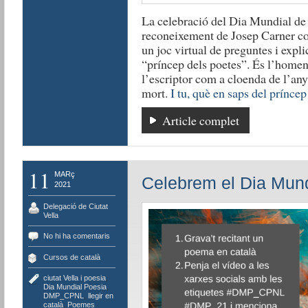
La celebració del Dia Mundial de
reconeixement de Josep Carner 
un joc virtual de preguntes i expli
“príncep dels poetes”. És l’homena
l’escriptor com a cloenda de l’any 
mort.
I tu, què en saps del príncep
Article complet
11
MARç
Celebrem el Dia Mundi
2021
Delegació de Ciutat
Vella
No hi ha comentaris
Cursos de català
ciutat Vella i poesia
,
Dia Mundial Poesia
,
DMP_CPNL
,
llegir en
català
,
Poemes