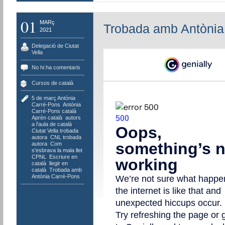
01
MARç
Trobada amb Antònia
2021
Delegació de Ciutat
Vella
No hi ha comentaris
Cursos de català
5 de març Antònia
Carré-Pons
,
Antònia
Carré-Pons català
,
Aprèn català
,
autors
a l'aula de català
,
Ciutat Vella trobada
autora
,
CNL trobada
autora
,
Com
s'esbrava la mala llet
CPNL
,
Escriure en
català
,
llegir en
català
,
Trobada amb
Antònia Carré-Pons