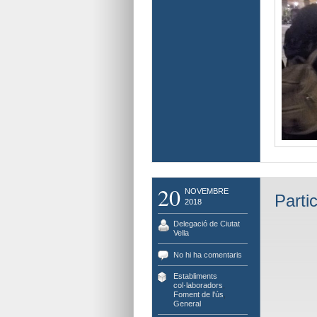
20
NOVEMBRE
Parti
2018
Delegació de Ciutat
Vella
No hi ha comentaris
Establiments
col·laboradors
,
Foment de l'ús
,
General