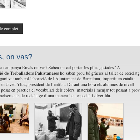
le complet
, on vas?
la campanya Envàs
on
vas
? Sabeu
on
cal portar les piles gastades? A
ió de Treballadors Pakistanesos
ho saben prou bé gràcies al taller de reciclatg
ganitzat amb col·laboració de l’Ajuntament de Barcelona, impartit en català i
en Javed Ylias, president de l’entitat. Durant una hora els alumnes de nivell
 posat en pràctica el vocabulari dels colors, materials i menjar tot posant a prov
oneixements de reciclatge d’una manera ben especial i divertida.