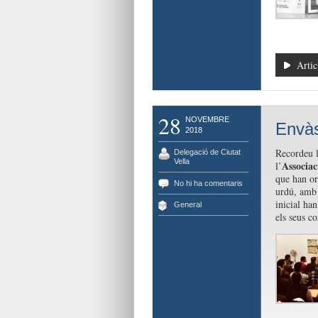
Artic
28
NOVEMBRE
Envàs
2018
Recordeu 
Delegació de Ciutat
Vella
Associac
l’
que han or
No hi ha comentaris
urdú, amb 
inicial han
General
els seus c