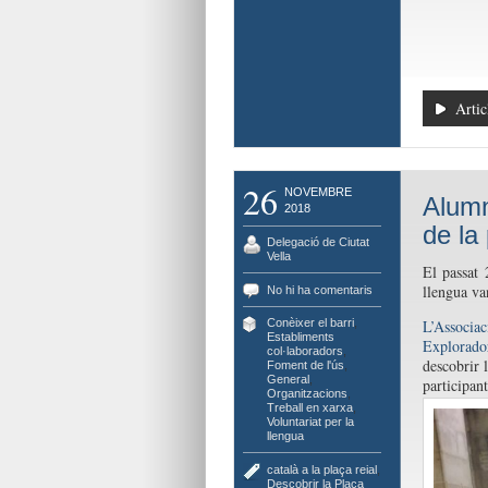
Artic
26
NOVEMBRE
Alumn
2018
de la
Delegació de Ciutat
Vella
El passat 
llengua va
No hi ha comentaris
L’Associa
Conèixer el barri
,
Establiments
Explorador
col·laboradors
,
descobrir 
Foment de l'ús
,
General
,
participan
Organitzacions
,
Treball en xarxa
,
Voluntariat per la
llengua
català a la plaça reial
,
Descobrir la Plaça