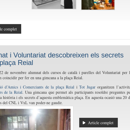
le complet
at i Voluntariat descobreixen els secrets
 plaça Reial
22 de novembre alumnat dels cursos de català i parelles del Voluntariat per 
n coincidir per fer en una gimcana a la plaça Reial.
ció d’Amics i Comerciants de la plaça Reial
i
Tot Jugar
organitzen l’activit
s de la Reial
. Una gimcana que permet als participants resoldre preguntes p
la història i els secrets d’aquesta emblemàtica plaça. En aquesta ocasió una 20 
ts del CNL i VxL van poder-ne gaudir.
Article complet