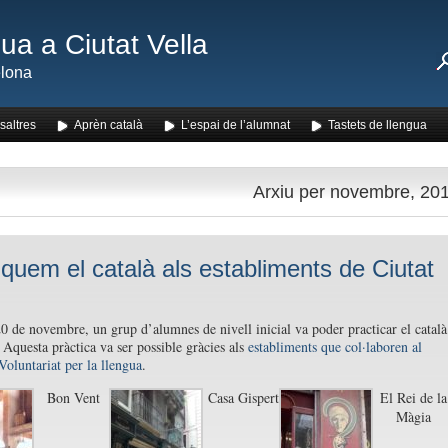
ua a Ciutat Vella
lona
saltres
Aprèn català
L’espai de l’alumnat
Tastets de llengua
Arxiu per novembre, 20
iquem el català als establiments de Ciutat
20 de novembre, un grup d’alumnes de nivell inicial va poder practicar el català
 Aquesta pràctica va ser possible gràcies als
establiments que col·laboren al
oluntariat per la llengua
.
Bon Vent
Casa Gispert
El Rei de la
Màgia