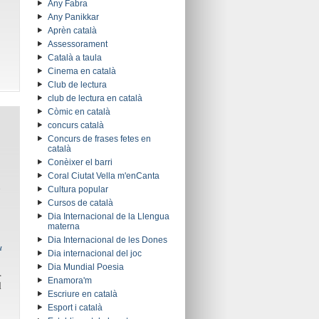
Any Fabra
Any Panikkar
Aprèn català
Assessorament
Català a taula
Cinema en català
Club de lectura
club de lectura en català
Còmic en català
concurs català
Concurs de frases fetes en
català
Conèixer el barri
Coral Ciutat Vella m'enCanta
Cultura popular
Cursos de català
Dia Internacional de la Llengua
materna
Dia Internacional de les Dones
a
Dia internacional del joc
Dia Mundial Poesia
.
Enamora'm
l
Escriure en català
Esport i català