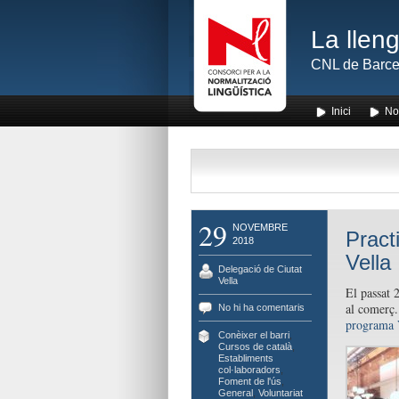
La lleng
CNL de Barce
Inici
No
29
NOVEMBRE
Pract
2018
Vella
Delegació de Ciutat
Vella
El passat 
al comerç.
No hi ha comentaris
programa V
Conèixer el barri
,
Cursos de català
,
Establiments
col·laboradors
,
Foment de l'ús
,
General
,
Voluntariat