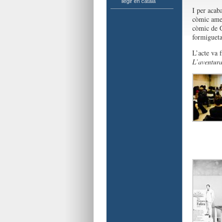
llegir en català
I per acaba
còmic amer
còmic de G
formigueta
L’acte va 
L’aventura