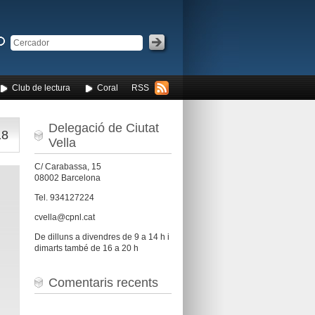
Club de lectura
Coral
RSS
Delegació de Ciutat
18
Vella
C/ Carabassa, 15
08002 Barcelona
Tel. 934127224
cvella@cpnl.cat
De dilluns a divendres de 9 a 14 h i
dimarts també de 16 a 20 h
Comentaris recents