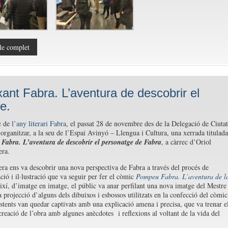
le complet
xant Fabra. L’aventura de descobrir el
e.
c de
l’any literari Fabra
, el passat 28 de novembre des de la Delegació de Ciutat
organitzar, a la seu de l’Espai Avinyó – Llengua i Cultura, una xerrada titulada
Fabra. L’aventura de descobrir el personatge de Fabra
, a càrrec d’Oriol
era.
ra ens va descobrir una nova perspectiva de Fabra a través del procés de
ió i il·lustració que va seguir per fer el còmic
Pompeu Fabra. L’aventura de l
ixí, d’imatge en imatge, el públic va anar perfilant una nova imatge del Mestre
a projecció d’alguns dels dibuixos i esbossos utilitzats en la confecció del còmic
istents van quedar captivats amb una explicació amena i precisa, que va trenar e
creació de l’obra amb algunes anècdotes i reflexions al voltant de la vida del