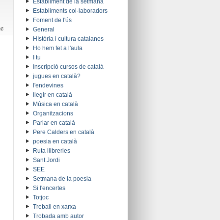
Establiment de la setmana
Establiments col·laboradors
Foment de l'ús
de
General
HIstòria i cultura catalanes
Ho hem fet a l'aula
I tu
Inscripció cursos de català
jugues en català?
l'endevines
llegir en català
Música en català
Organitzacions
Parlar en català
Pere Calders en català
poesia en català
Ruta llibreries
Sant Jordi
SEE
Setmana de la poesia
Si l'encertes
Totjoc
Treball en xarxa
Trobada amb autor