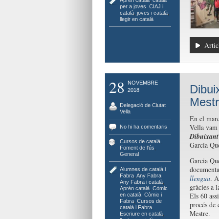
per a joves
,
CIAJ i
català
,
joves i català
,
llegir en català
Artic
28
NOVEMBRE
Dibui
2018
Mestr
Delegació de Ciutat
Vella
En el mar
Vella vam 
No hi ha comentaris
Dibuixant 
Cursos de català
,
Garcia Qu
Foment de l'ús
,
General
Garcia Que
documentac
Alumnes de català i
Fabra
,
Any Fabra
,
llengua
. A
Any Fabra i català
,
gràcies a l
Aprèn català
,
Còmic
Els 60 ass
en català
,
Còmic i
Fabra
,
Cursos de
procés de 
català i Fabra
,
Mestre.
Escriure en català
,