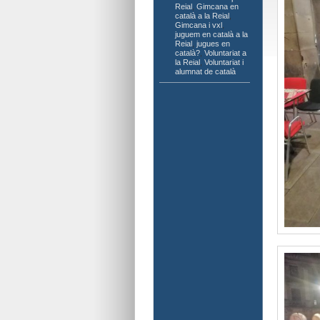
Reial
,
Gimcana en
català a la Reial
,
Gimcana i vxl
,
juguem en català a la
Reial
,
jugues en
català?
,
Voluntariat a
la Reial
,
Voluntariat i
alumnat de català