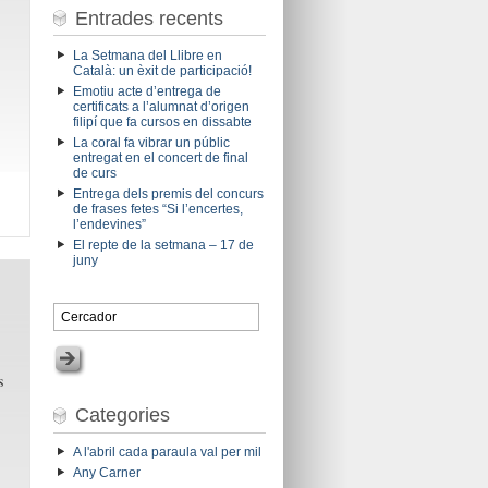
Entrades recents
La Setmana del Llibre en
Català: un èxit de participació!
Emotiu acte d’entrega de
certificats a l’alumnat d’origen
filipí que fa cursos en dissabte
La coral fa vibrar un públic
entregat en el concert de final
de curs
Entrega dels premis del concurs
de frases fetes “Si l’encertes,
l’endevines”
El repte de la setmana – 17 de
juny
s
Categories
A l'abril cada paraula val per mil
Any Carner