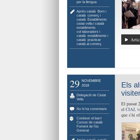
per la llengua
Aprèn català
,
Born i
català
,
comerç i
català
,
Establiments
ciutat vella i català
,
establiments
col·laboradors i
català
,
establiments i
Artic
català
,
practicar
català al comerç
29
NOVEMBRE
Els a
2018
visite
Delegació de Ciutat
Vella
El passat 
el
CIAJ
, v
No hi ha comentaris
que s’hi of
Conèixer el barri
,
Cursos de català
,
Foment de l'ús
,
General
Aprèn català
,
català