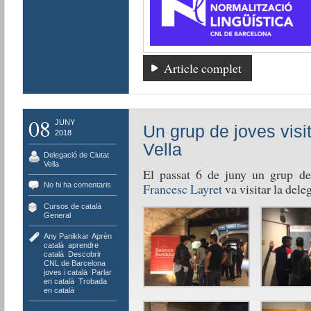
Article complet
08
JUNY
Un grup de joves visi
2018
Vella
Delegació de Ciutat
Vella
El passat 6 de juny un grup de
No hi ha comentaris
Francesc Layret
va visitar la dele
Cursos de català
,
General
Any Panikkar
,
Aprèn
català
,
aprendre
català
,
Descobrir
CNL de Barcelona
,
joves i català
,
Parlar
en català
,
Trobada
en català