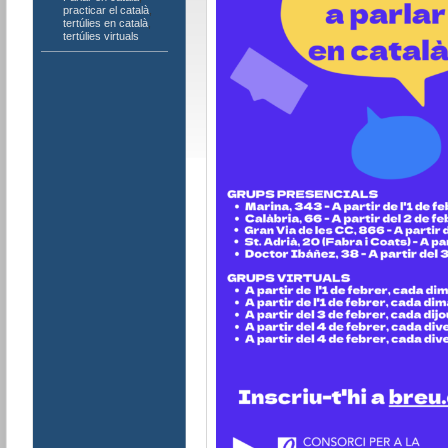
practicar el català
,
tertúlies en català
,
tertúlies virtuals