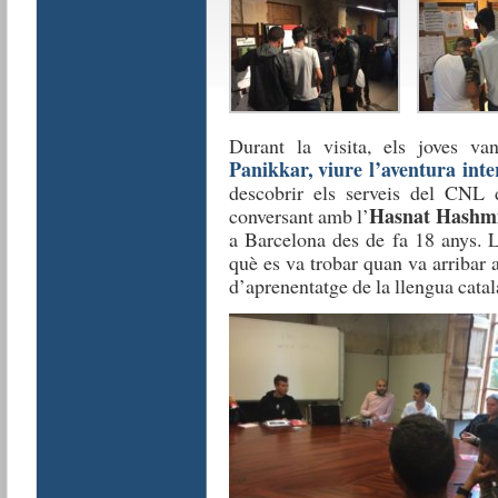
Durant la visita, els joves v
Panikkar, viure l’aventura inte
descobrir els serveis del CNL 
Hasnat Hashm
conversant amb l’
a Barcelona des de fa 18 anys. L
què es va trobar quan va arribar 
d’aprenentatge de la llengua catal