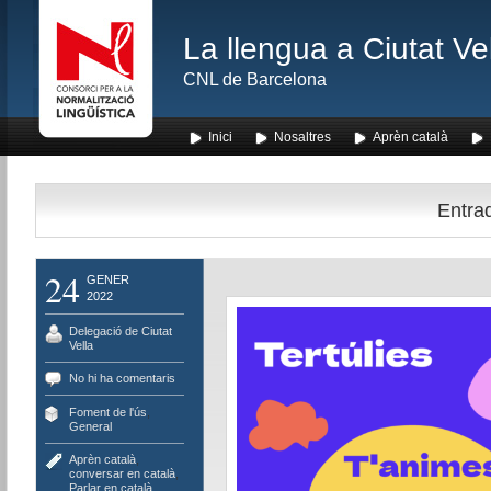
La llengua a Ciutat Ve
CNL de Barcelona
Inici
Nosaltres
Aprèn català
Entrad
24
GENER
2022
Delegació de Ciutat
Vella
No hi ha comentaris
Foment de l'ús
,
General
Aprèn català
,
conversar en català
,
Parlar en català
,