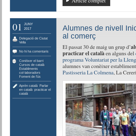
Article complet
01
JUNY
Alumnes de nivell Inic
2017
al comerç
Delegació de Ciutat
Vella
al
El passat 30 de maig un grup d’
practicar el català
No hi ha comentaris
en alguns del
programa Voluntariat per la Lleng
Conèixer el barri
,
alumnes van conèixer establimen
Cursos de català
,
Establiments
Pastisseria La Colmena
, La Cereri
col·laboradors
,
Foment de l'ús
Aprèn català
,
Parlar
en català
,
practicar el
català