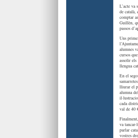
L’acte va 
de català,
comptar am
Guillèn, q
passos d’a
Uns primer
l’Ajuntame
alumnes va
cursos que 
assolir el
llengua ca
En el sego
samarretes
lliurar el
alumna del
il·lustrac
cada distr
val de 40 
Finalment,
va tancar-
parlar cata
vostres dre