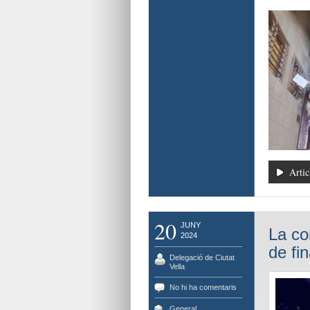
Artic
20
JUNY
La co
2024
de fin
Delegació de Ciutat
Vella
No hi ha comentaris
General