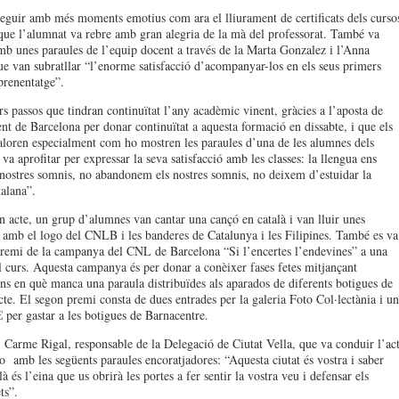
seguir amb més moments emotius com ara el lliurament de certificats dels curso
 que l’alumnat va rebre amb gran alegria de la mà del professorat. També va
b unes paraules de l’equip docent a través de la Marta Gonzalez i l’Anna
ue van subratllar “l’enorme satisfacció d’acompanyar-los en els seus primers
prenentatge”.
s passos que tindran continuïtat l’any acadèmic vinent, gràcies a l’aposta de
nt de Barcelona per donar continuïtat a aquesta formació en dissabte, i que els
loren especialment com ho mostren les paraules d’una de les alumnes dels
va aprofitar per expressar la seva satisfacció amb les classes: la llengua ens
s nostres somnis, no abandonem els nostres somnis, no deixem d’estuidar la
talana”.
n acte, un grup d’alumnes van cantar una cançó en català i van lluir unes
 amb el logo del CNLB i les banderes de Catalunya i les Filipines. També es va
 premi de la campanya del CNL de Barcelona “Si l’encertes l’endevines” a una
 curs. Aquesta campanya és per donar a conèixer fases fetes mitjançant
ions en què manca una paraula distribuïdes als aparados de diferents botigues de
icte. El segon premi consta de dues entrades per la galeria Foto Col·lectània i un
€ per gastar a les botigues de Barnacentre.
 Carme Rigal, responsable de la Delegació de Ciutat Vella, que va conduir l’ac
lo amb les següents paraules encoratjadores: “Aquesta ciutat és vostra i saber
là és l’eina que us obrirà les portes a fer sentir la vostra veu i defensar els
ts”.