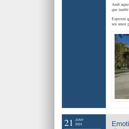
Amb aquest
que també 
Esperem qu
seu amor pe
21
JUNY
Emoti
2024