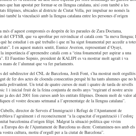
nes que han apostat per formar-se en llengua catalana, així com també a les
tats filipines, ubicades al districte de Ciutat Vella, per impulsar no només la
inó també la vinculació amb la llengua catalana entre les persones d’origen
 més d’aquest compromís es desprèn de les paraules de Zara Doctama,
nt del CFTSB, que va aprofitar per reivindicar el català com “la meva llengua; 
 què he estudiat i en què treballo i que m’ha sigut fonamental per accedir a tote
nitats”. I en aquest mateix sentit, Eunice Averion, representant d’Oyayi,
la importància d’aprenendre català com a “eina fonamental per aspirar a una
a”. El Faustino Sepnio, president de KALIPI es va mostrar molt agraït i va
es mans de l’alumnat que va fer parlaments.
s del subdirector del CNL de Barcelona, Jordi Font, s’ha mostrat molt orgullós
gut de fer dos actes de cloenda consecutius perquè hi ha tants alumnes que no h
aula polivanlent. Un total de quatre cursos de matí i quatre de tarda de nivells
sic 1 i inicial fruit de la feina conjunta de molts anys “regirant el nostre arxiu
ue ja des del 2001 fem cursos amb les entitats filipines. Donem molt de valor a
diqueu el vostre descans setmanal a l’aprenentatge de la llengua catalana”.
Cubells, director de Serveis d’Immigració i Refugi de l’Ajuntament de
reblava l’agraïment i el reconeixement “a la capacitat d’organització i l’esforç
nitat barcelonina d’origen filipí. Malgrat la situació política que vivim
 a Europa des de l’Ajuntament de Barcelona us diem: Contamineu-nos amb els
a vostra cultura, motiu d’orgull per a la ciutat de Barcelona”.