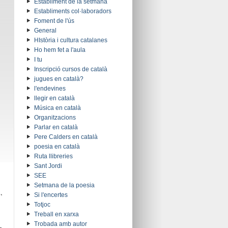
Establiment de la setmana
Establiments col·laboradors
Foment de l'ús
General
HIstòria i cultura catalanes
Ho hem fet a l'aula
I tu
Inscripció cursos de català
jugues en català?
l'endevines
llegir en català
Música en català
Organitzacions
Parlar en català
Pere Calders en català
poesia en català
Ruta llibreries
Sant Jordi
SEE
Setmana de la poesia
,
Si l'encertes
Totjoc
Treball en xarxa
Trobada amb autor
-