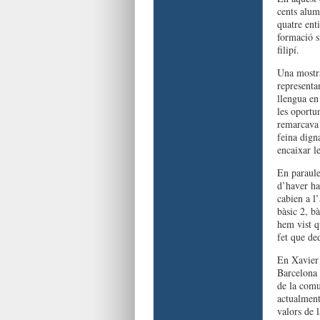
cents alum
quatre enti
formació s
filipí.
Una mostra
representa
llengua en
les oportu
remarcava 
feina dign
encaixar l
En paraule
d’haver ha
cabien a l’
bàsic 2, bà
hem vist q
fet que de
En Xavier 
Barcelona 
de la comu
actualment
valors de l