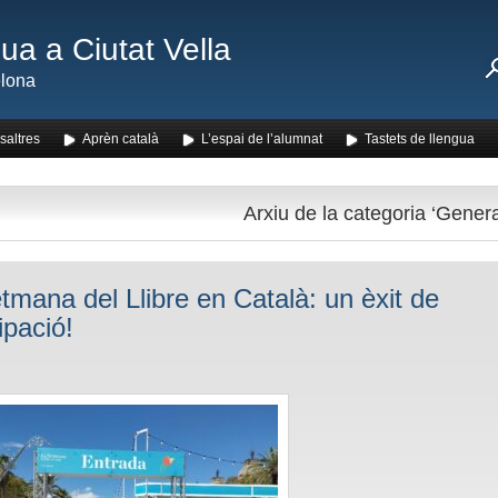
ua a Ciutat Vella
lona
saltres
Aprèn català
L’espai de l’alumnat
Tastets de llengua
Arxiu de la categoria ‘Genera
tmana del Llibre en Català: un èxit de
ipació!