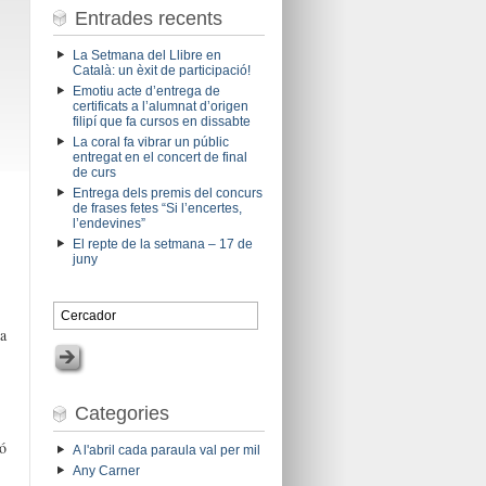
Entrades recents
La Setmana del Llibre en
Català: un èxit de participació!
Emotiu acte d’entrega de
certificats a l’alumnat d’origen
filipí que fa cursos en dissabte
La coral fa vibrar un públic
entregat en el concert de final
de curs
Entrega dels premis del concurs
de frases fetes “Si l’encertes,
l’endevines”
El repte de la setmana – 17 de
juny
a
Categories
ió
A l'abril cada paraula val per mil
Any Carner