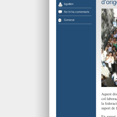
d’orig
bguillen
No hi ha comentaris
General
Aquest diss
col·labora
la federac
suport de 
En aquest 