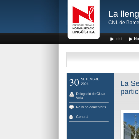
La lleng
CNL de Barce
Inici
No
30
SETEMBRE
La Se
2024
partic
Delegació de Ciutat
Vella
No hi ha comentaris
General