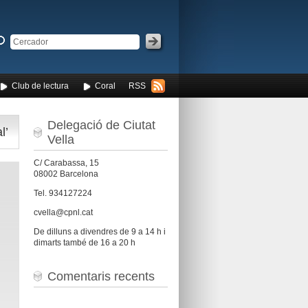
Club de lectura
Coral
RSS
Delegació de Ciutat
l’
Vella
C/ Carabassa, 15
08002 Barcelona
Tel. 934127224
cvella@cpnl.cat
De dilluns a divendres de 9 a 14 h i
dimarts també de 16 a 20 h
Comentaris recents