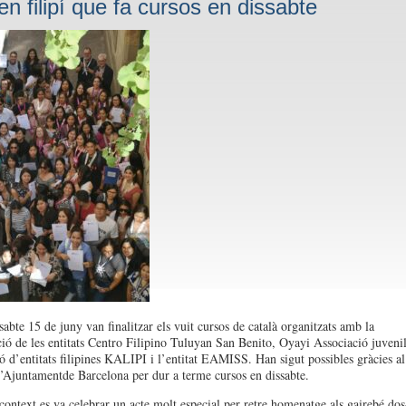
en filipí que fa cursos en dissabte
abte 15 de juny van finalitzar els vuit cursos de català organitzats amb la
ció de les entitats Centro Filipino Tuluyan San Benito, Oyayi Associació juvenil
ió d’entitats filipines KALIPI i l’entitat EAMISS. Han sigut possibles gràcies al
l’Ajuntamentde Barcelona per dur a terme cursos en dissabte.
context es va celebrar un acte molt especial per retre homenatge als gairebé dos