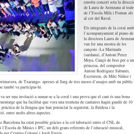
emotiu concert sota la direcci
de Laura de Arenzana al teatr
de l’Escola Milà i Fontan als
al cor del Raval.
Els integrants de la coral amb
l’acompanyament al piano de
la directora Laura de Arenza
van fer una mostra de les
cançons -La Marinada
(sardana), d’Antoni Perez
Moya, Cançó de bres per a un
princesa, del compositor
Antoni Rodríguez Sabanés,
Escriurem, de Miki Núñez i
imavera, de Txarango- apreses al llarg de tres mesos d’assajos amb un públic
ue també va participar-hi.
 va ser una invitació a sumar-se a la coral i una prova que el cant és una bona
enentatge que ha facilitat que vora una trentena de cantaires hagin gaudit de 10
 pràctica de la llengua que han potenciat la seguretat, la fluïdesa i la
ó, entre molts altres aspectes.
e Barcelona ha estat possible gràcies a la col·laboració entre el CNL de
i l’Escola de Músics i JPC, un dels grans referents de l’educació musical,
da per Cristina Colomé i Jordi Farrés.