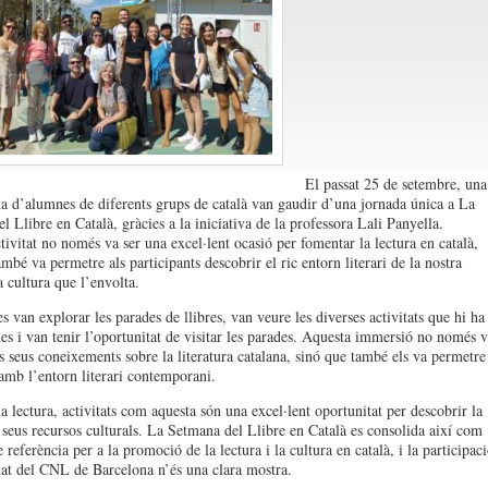
El passat 25 de setembre, una
a d’alumnes de diferents grups de català van gaudir d’una jornada única a La
 Llibre en Català, gràcies a la iniciativa de la professora Lali Panyella.
tivitat no només va ser una excel·lent ocasió per fomentar la lectura en català,
mbé va permetre als participants descobrir el ric entorn literari de la nostra
a cultura que l’envolta.
 van explorar les parades de llibres, van veure les diverses activitats que hi ha
s i van tenir l’oportunitat de visitar les parades. Aquesta immersió no només v
ls seus coneixements sobre la literatura catalana, sinó que també els va permetre
amb l’entorn literari contemporani.
a lectura, activitats com aquesta són una excel·lent oportunitat per descobrir la
ls seus recursos culturals. La Setmana del Llibre en Català es consolida així com
 referència per a la promoció de la lectura i la cultura en català, i la participac
at del CNL de Barcelona n’és una clara mostra.