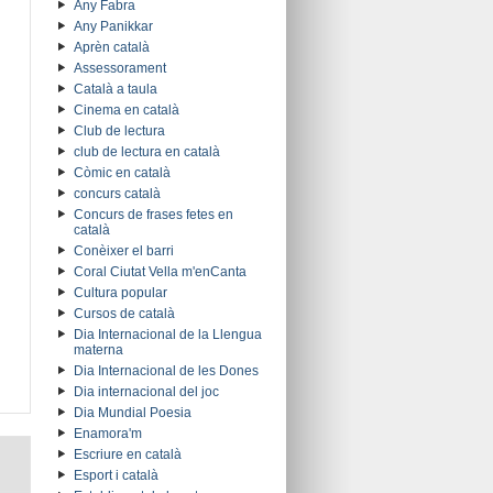
Any Fabra
Any Panikkar
Aprèn català
Assessorament
Català a taula
Cinema en català
Club de lectura
club de lectura en català
Còmic en català
concurs català
Concurs de frases fetes en
català
Conèixer el barri
Coral Ciutat Vella m'enCanta
Cultura popular
Cursos de català
Dia Internacional de la Llengua
materna
Dia Internacional de les Dones
Dia internacional del joc
Dia Mundial Poesia
Enamora'm
Escriure en català
Esport i català