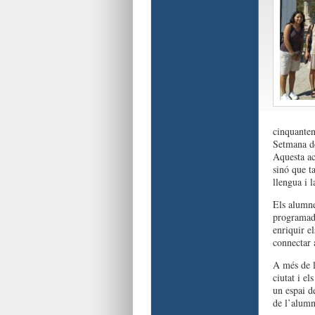
cinquanten
Setmana del
Aquesta ac
sinó que ta
llengua i l
Els alumnes
programade
enriquir e
connectar 
A més de l
ciutat i e
un espai de
de l’alumn