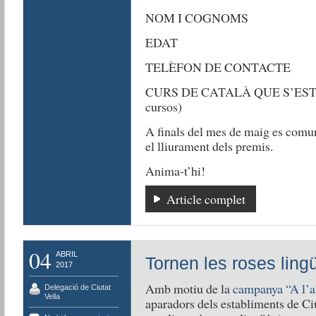
NOM I COGNOMS
EDAT
TELÈFON DE CONTACTE
CURS DE CATALÀ QUE S’ESTÀ 
cursos)
A finals del mes de maig es comuni
el lliurament dels premis.
Anima-t’hi!
Article complet
04
ABRIL
Tornen les roses lingü
2017
Amb motiu de la
campanya “A l’ab
Delegació de Ciutat
Vella
aparadors dels establiments de Ciu