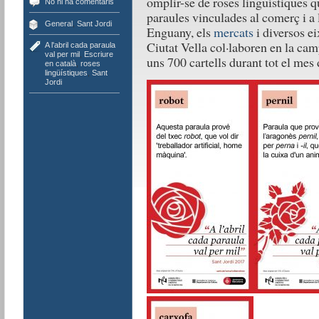
omplir-se de roses lingüístiques q
No hi ha comentaris
paraules vinculades al comerç i a 
General
,
Sant Jordi
Enguany, els
mercats
i diversos ei
Ciutat Vella col·laboren en la ca
A l'abril cada paraula
val per mil
,
Escriure
uns 700 cartells durant tot el mes 
en català
,
roses
lingüístiques
,
Sant
Jordi