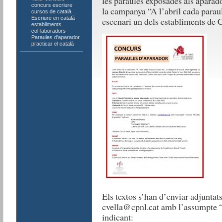
les paraules exposades als aparado
concurs escriure
,
la campanya “A l’abril cada paraul
cursos de català
,
Escriure en català
,
escenari un dels establiments de C
establiments
col·laboradors
,
Paraules d'aparador
,
practicar el català
Els textos s’han d’enviar adjuntat
cvella@cpnl.cat amb l’assumpte 
indicant: