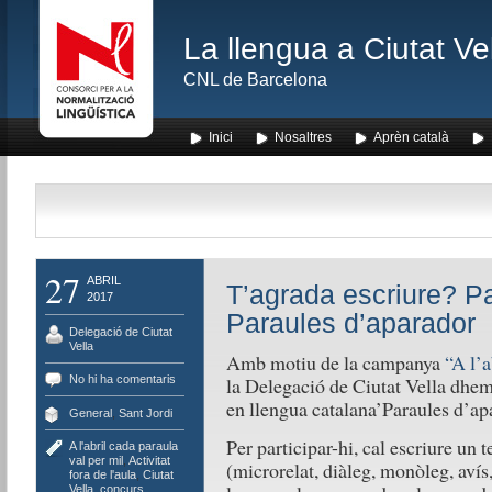
La llengua a Ciutat Ve
CNL de Barcelona
Inici
Nosaltres
Aprèn català
27
ABRIL
T’agrada escriure? Pa
2017
Paraules d’aparador
Delegació de Ciutat
Vella
Amb motiu de la campanya
“A l’a
No hi ha comentaris
la Delegació de Ciutat Vella dhem 
en llengua catalana’Paraules d’ap
General
,
Sant Jordi
Per participar-hi, cal escriure un 
A l'abril cada paraula
val per mil
,
Activitat
(microrelat, diàleg, monòleg, avís
fora de l'aula
,
Ciutat
Vella
,
concurs
,