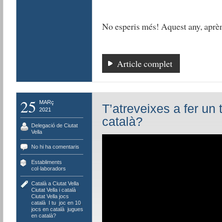
No esperis més! Aquest any, aprèn
Article complet
25
MARç
T’atreveixes a fer un 
2021
català?
Delegació de Ciutat
Vella
No hi ha comentaris
Establiments
col·laboradors
Català a Ciutat Vella
,
Ciutat Vella i català
,
Ciutat Vella jocs
català
,
I tu
,
joc en 10
,
jocs en català
,
jugues
en català?