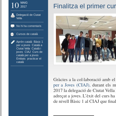
10
MAIG
Finalitza el primer cu
2017
Delegació de Ciutat
Vella
No hi ha comentaris
Cursos de català
Aprèn català
,
Bàsic 1
per a joves
,
Català a
Ciutat Vella
,
Català i
joves
,
CIAJ
,
Curs de
català per a joves
,
Entitats
,
practicar el
català
Gràcies a la col·laboració amb e
per a Joves (CIAJ),
durant els me
2017 la delegació de Ciutat Vella 
adreçat a joves. L’èxit del curs h
de nivell Bàsic 1 al CIAJ que final