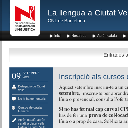
La llengua a Ciutat Ve
CNL de Barcelona
Inici
Nosaltres
Aprèn català
Entrades am
09
SETEMBRE
Inscripció als cursos 
2021
Aquest setembre inscriu-te a un c
Delegació de Ciutat
Vella
setembre
, inscriu-te per aprendre
línia o presencial, consulta l’ofer
No hi ha comentaris
Si no has fet mai cap curs al C
Cursos de català
,
General
prova de col·locaci
has de fer una
línia o a prop de casa. Sol·licita a
Aprèn català
,
aprèn
català a ciutat vella
,
Català a Ciutat Vella
,