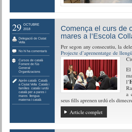
29
OCTUBRE
Comença el curs de ca
2018
mares a l’Escola Colla
Delegació de Ciutat
Vella
Per segon any consecutiu, la dele
No hi ha comentaris
Projecte d’aprenentatge de lleng
Ci
Cursos de català
,
Foment de l'ús
,
El
General
,
Organitzacions
ma
E
l’
Aprèn català
,
Català
a Ciutat Vella
,
Català i
Ra
famílies
,
català i urdú
,
català per a pares i
a 
mares
,
llengua
seus fills aprenen urdú els dimecre
materna i català
Article complet