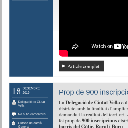
Article complet
18
DESEMBRE
Prop de 900 inscripci
2019
Delegació de Ciutat Vella
La
col
Delegació de Ciutat
Vella
districte amb la finalitat d’ampliar
demanda i la realitat del territori
No hi ha comentaris
900 inscripcions
fet prop de
distr
Cursos de català
,
barris del Gòtic, Raval i Born
.
General
,