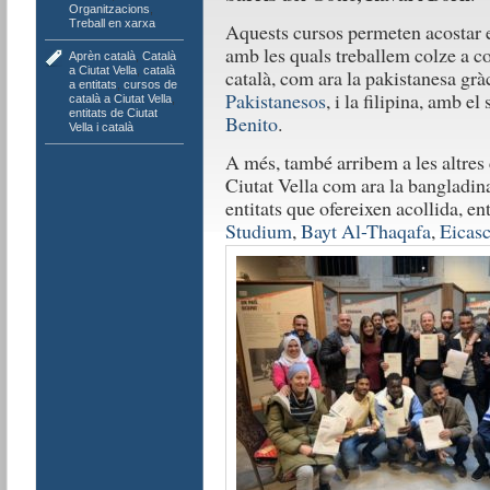
Organitzacions
,
Treball en xarxa
Aquests cursos permeten acostar e
amb les quals treballem colze a c
Aprèn català
,
Català
a Ciutat Vella
,
català
català, com ara la pakistanesa gràc
a entitats
,
cursos de
Pakistanesos
, i la filipina, amb el
català a Ciutat Vella
,
entitats de Ciutat
Benito
.
Vella i català
A més, també arribem a les altres
Ciutat Vella com ara la bangladina
entitats que ofereixen acollida, e
Studium
,
Bayt Al-Thaqafa
,
Eicasc