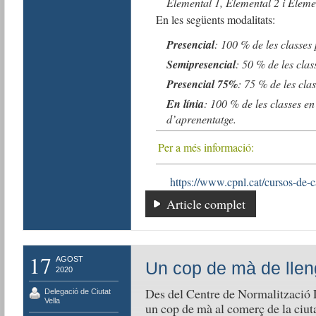
Elemental 1, Elemental 2 i Eleme
En les següents modalitats:
Presencial
: 100 % de les classes 
Semipresencial
: 50 % de les clas
Presencial 75%
: 75 % de les cla
En línia
: 100 % de les classes en
d’aprenentatge.
Per a més informació:
https://www.cpnl.cat/cursos-de-c
Article complet
17
AGOST
Un cop de mà de llen
2020
Des del Centre de Normalització 
Delegació de Ciutat
Vella
un cop de mà al comerç de la ciutat