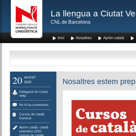
La llengua a Ciutat Ve
CNL de Barcelona
Inici
Nosaltres
Aprèn català
20
AGOST
Nosaltres estem prepa
2020
Delegació de Ciutat
Vella
No hi ha comentaris
Cursos de català
,
General
Aprèn català
,
català
setembre 2020
,
cursos de català
,