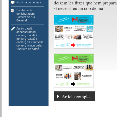
deixem les fitxes que hem prepara
No hi ha comentaris
si necessiteu un cop de mà!
Establiments
col·laboradors
,
Foment de l'ús
,
General
Aprèn català
,
assessorament
comerç
,
català i
comerç
,
català i
comerç a Ciutat Vella
,
comerç i ciutat vella
,
Escriure en català
Article complet