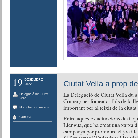
19
DESEMBRE
Ciutat Vella a prop d
2022
La Delegació de Ciutat Vella du a 
Delegació de Ciutat
Vella
Comerç per fomentar l’ús de la lle
important per al teixit de la ciuta
No hi ha comentaris
Entre aquestes actuacions destaqu
General
Llengua, que ha creat una xarxa d
campanya per promoure el joc i la 
Si l’encertes l’Endevines i les vis