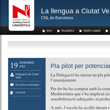
La llengua a Ciutat Ve
CNL de Barcelona
Inici
Nosaltres
Aprèn català
19
DESEMBRE
Pla pilot per potencia
2022
La Delegació ha iniciat un pla pil
Delegació de Ciutat
Vella
l’ensenyament.
No hi ha comentaris
Per fer-ho ha comptat amb la comp
Mediterrània que s’ha implicat en 
General
sensibilització adreçades al profes
A més, l’escola ha acollit durant 