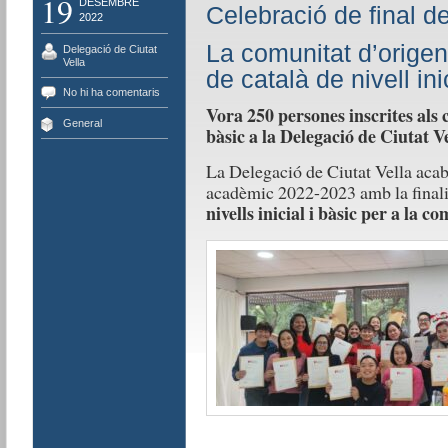
19
DESEMBRE
Celebració de final d
2022
La comunitat d’origen f
Delegació de Ciutat
Vella
de català de nivell ini
No hi ha comentaris
Vora 250 persones inscrites als c
General
bàsic a la Delegació de Ciutat Ve
La Delegació de Ciutat Vella acab
acadèmic 2022-2023 amb la finali
nivells inicial i bàsic per a la c