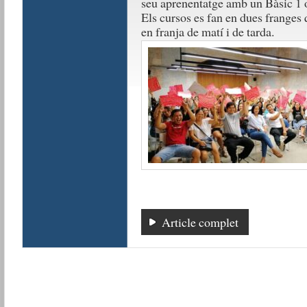
seu aprenentatge amb un Bàsic 1 o
Els cursos es fan en dues franges 
en franja de matí i de tarda.
Article complet