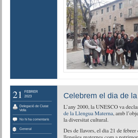
21
FEBRER
Celebrem el dia de la
2023
L’any 2000, la UNESCO va declara
Delegació de Ciutat
Vella
de la Llengua Materna
, amb l’obj
la diversitat cultural.
No hi ha comentaris
Des de llavors, el dia 21 de febre
General
llengües maternes com a patrimoni 