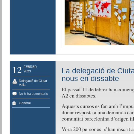
12
FEBRER
La delegació de Ciuta
2023
nous en dissabte
Delegació de Ciutat
Vella
El passat 11 de febrer han comença
No hi ha comentaris
A2 en dissabtes.
General
Aquests cursos es fan amb l’impu
donar resposta a una demanda canal
comunitat barcelonina d’origen fil
Vora 200 persones s’han inscrit a 