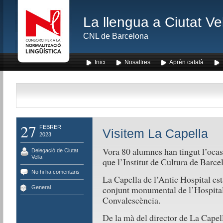
La llengua a Ciutat Ve
CNL de Barcelona
Inici
Nosaltres
Aprèn català
27
FEBRER
Visitem La Capella
2023
Vora 80 alumnes han tingut l’oca
Delegació de Ciutat
Vella
que l’Institut de Cultura de Barce
No hi ha comentaris
La Capella de l’Antic Hospital està
conjunt monumental de l’Hospital 
General
Convalescència.
De la mà del director de La Capel