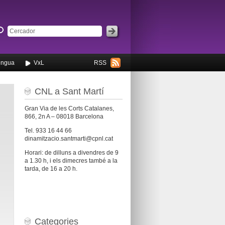
engua
VxL
RSS
CNL a Sant Martí
Gran Via de les Corts Catalanes,
866, 2n A – 08018 Barcelona
Tel. 933 16 44 66
dinamitzacio.santmarti@cpnl.cat
Horari: de dilluns a divendres de 9
a 1.30 h, i els dimecres també a la
tarda, de 16 a 20 h.
Categories