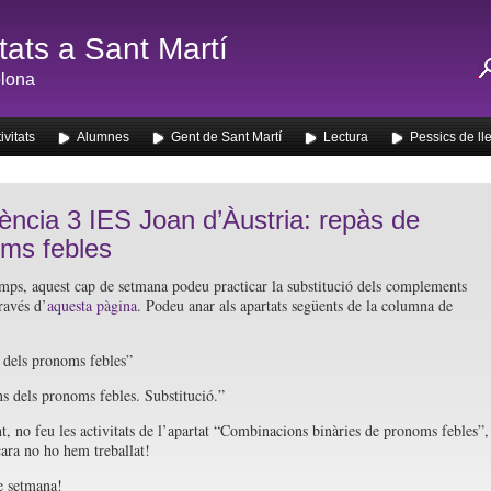
ats a Sant Martí
lona
ivitats
Alumnes
Gent de Sant Martí
Lectura
Pessics de ll
iència 3 IES Joan d’Àustria: repàs de
ms febles
emps, aquest cap de setmana podeu practicar la substitució dels complements
ravés d’
aquesta pàgina
. Podeu anar als apartats següents de la columna de
dels pronoms febles”
s dels pronoms febles. Substitució.”
 no feu les activitats de l’apartat “Combinacions binàries de pronoms febles”,
ara no ho hem treballat!
e setmana!