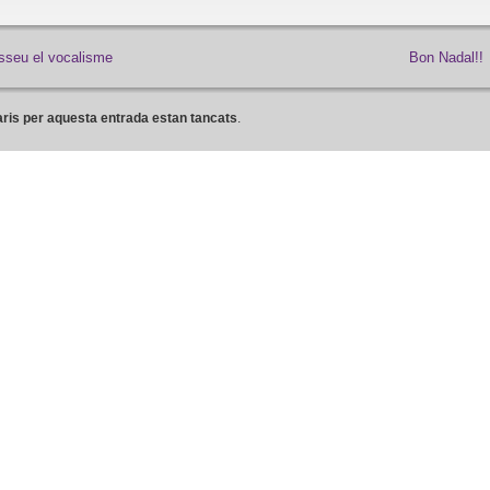
asseu el vocalisme
Bon Nadal!!
ris per aquesta entrada estan tancats
.