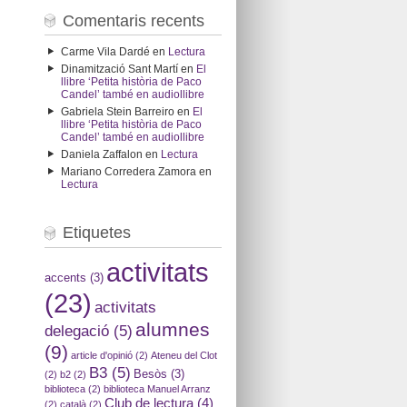
Comentaris recents
Carme Vila Dardé
en
Lectura
Dinamització Sant Martí
en
El
llibre ‘Petita història de Paco
Candel’ també en audiollibre
Gabriela Stein Barreiro
en
El
llibre ‘Petita història de Paco
Candel’ també en audiollibre
Daniela Zaffalon
en
Lectura
Mariano Corredera Zamora
en
Lectura
Etiquetes
activitats
accents
(3)
(23)
activitats
alumnes
delegació
(5)
(9)
article d'opinió
(2)
Ateneu del Clot
B3
(5)
Besòs
(3)
(2)
b2
(2)
biblioteca
(2)
biblioteca Manuel Arranz
Club de lectura
(4)
(2)
català
(2)