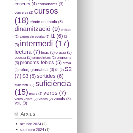
concurs
(4)
consonants
(3)
cursos
conversa
(2)
(18)
còmic en català
(3)
dinamització
(9)
entitats
I1
(6)
I3
(2)
expressió escrita
(2)
intermedi
(17)
(3)
lectura
(7)
lèxic
(3)
oració
(3)
poesia
(3)
pronoms
preposicions
(2)
pronoms febles
(5)
(3)
prova
S2
reforç gramatical
(3)
(2)
S1
(2)
(7)
sortides
(6)
S3
(5)
suficiència
substantiu
(2)
(15)
verbs
(7)
teatre
(2)
vocals
(3)
verbs velars
(2)
visites
(2)
VxL
(3)
Arxius
octubre 2024
(2)
setembre 2024
(1)