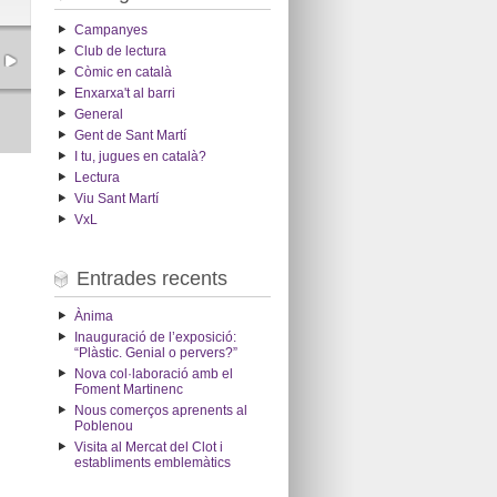
Campanyes
Club de lectura
Còmic en català
Enxarxa't al barri
General
Gent de Sant Martí
I tu, jugues en català?
Lectura
Viu Sant Martí
VxL
Entrades recents
Ànima
Inauguració de l’exposició:
“Plàstic. Genial o pervers?”
Nova col·laboració amb el
Foment Martinenc
Nous comerços aprenents al
Poblenou
Visita al Mercat del Clot i
establiments emblemàtics