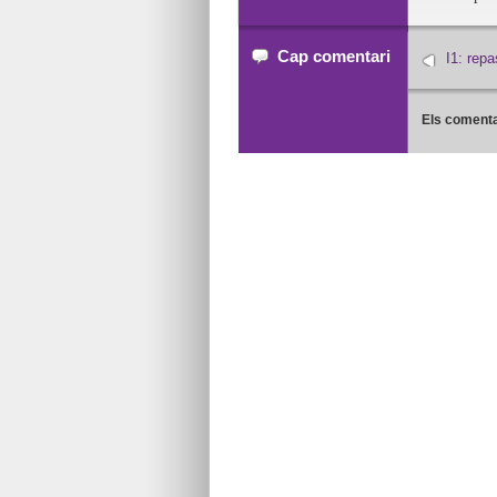
Cap comentari
I1: rep
Els comenta