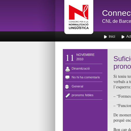
Connect
CNL de Barce
Inici
Act
11
NOVEMBRE
Sufic
2010
prono
Dinamització
Si teniu t
No hi ha comentaris
verbals a t
l’esquerra:
General
pronoms febles
– “Formes 
– “Funcion
De moment,
perquè enc
Bon cap d