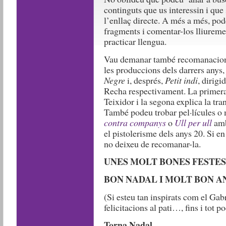
continguts que us interessin i que
l’enllaç directe. A més a més, podeu
fragments i comentar-los lliurem
practicar llengua.
Vau demanar també recomanacions 
les produccions dels darrers anys,
Negre
i, després,
Petit indi
, dirigi
Recha respectivament. La primera 
Teixidor i la segona explica la tr
També podeu trobar pel·lícules o 
contra companys
o
Ull per ull
amb
el pistolerisme dels anys 20. Si e
no deixeu de recomanar-la.
UNES MOLT BONES FESTES
BON NADAL I MOLT BON AN
(Si esteu tan inspirats com el Gabr
felicitacions al pati…, fins i tot p
Torna Nadal