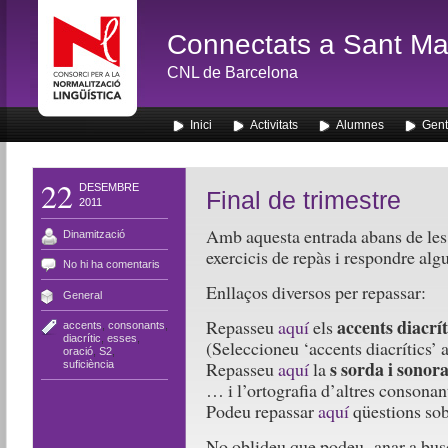
Connectats a Sant Mar
CNL de Barcelona
Inici
Activitats
Alumnes
Gent
22
DESEMBRE
Final de trimestre
2011
Amb aquesta entrada abans de les
Dinamització
exercicis de repàs i respondre alg
No hi ha comentaris
Enllaços diversos per repassar:
General
accents diacrít
Repasseu
aquí
els
accents
,
consonants
,
diacrític
,
esses
,
(Seleccioneu ‘accents diacrítics’ 
oració
,
S2
,
s sorda i sonor
Repasseu
aquí
la
suficiència
… i l’ortografia d’altres consonan
Podeu repassar
aquí
qüestions sob
No oblideu que podeu anar a buscar