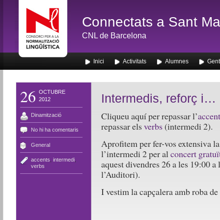
Connectats a Sant Mar
CNL de Barcelona
Inici
Activitats
Alumnes
Gent
26
OCTUBRE
Intermedis, reforç i…
2012
Cliqueu aquí per repassar l’
accen
Dinamització
repassar els
verbs
(intermedi 2).
No hi ha comentaris
Aprofitem per fer-vos extensiva la
General
l’intermedi 2 per al
concert gratuï
accents
,
intermedi
,
aquest divendres 26 a les 19:00 a
verbs
l’Auditori).
I vestim la capçalera amb roba de 