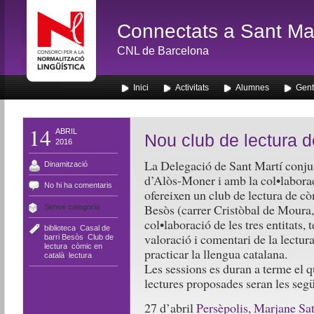
Connectats a Sant Mar
CNL de Barcelona
Inici
Activitats
Alumnes
Gent
14
ABRIL
Nou club de lectura 
2016
La Delegació de Sant Martí conj
Dinamització
d’Alòs-Moner i amb la col•laborac
No hi ha comentaris
ofereixen un club de lectura de cò
Besòs (carrer Cristòbal de Moura,
Sense categoria
col•laboració de les tres entitats, 
biblioteca
,
Casal de
valoració i comentari de la lectura
barri Besòs
,
Club de
lectura
,
còmic en
practicar la llengua catalana.
català
,
lectura
Les sessions es duran a terme el q
lectures proposades seran les segü
27 d’abril
Persèpolis, Marjane Sa