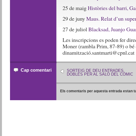
25 de maig
Històries del barri, G
29 de juny
Maus. Relat d’un supe
27 de juliol
Blacksad, Juanjo Gua
Les inscripcions es poden fer dir
Moner (rambla Prim, 87-89) o bé 
dinamització.santmarti@cpnl.cat
Cap comentari
SORTEIG DE DEU ENTRADES
DOBLES PER AL SALÓ DEL CÒMIC
Els comentaris per aquesta entrada estan t