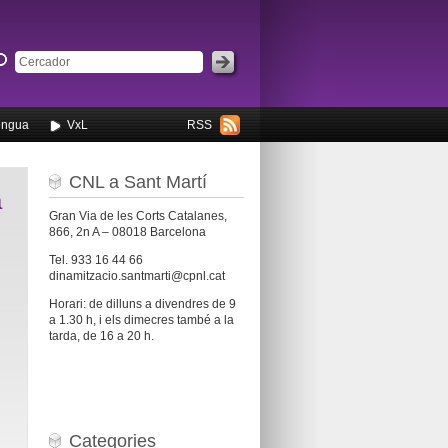
engua
VxL
RSS
CNL a Sant Martí
à
Gran Via de les Corts Catalanes,
866, 2n A – 08018 Barcelona
Tel. 933 16 44 66
dinamitzacio.santmarti@cpnl.cat
Horari: de dilluns a divendres de 9
a 1.30 h, i els dimecres també a la
tarda, de 16 a 20 h.
Categories