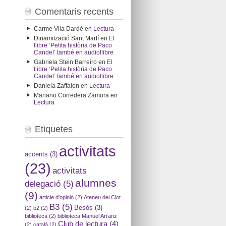
Comentaris recents
Carme Vila Dardé
en
Lectura
Dinamització Sant Martí
en
El
llibre ‘Petita història de Paco
Candel’ també en audiollibre
Gabriela Stein Barreiro
en
El
llibre ‘Petita història de Paco
Candel’ també en audiollibre
Daniela Zaffalon
en
Lectura
Mariano Corredera Zamora
en
Lectura
Etiquetes
activitats
accents
(3)
(23)
activitats
alumnes
delegació
(5)
(9)
article d'opinió
(2)
Ateneu del Clot
B3
(5)
Besòs
(3)
(2)
b2
(2)
biblioteca
(2)
biblioteca Manuel Arranz
Club de lectura
(4)
(2)
català
(2)