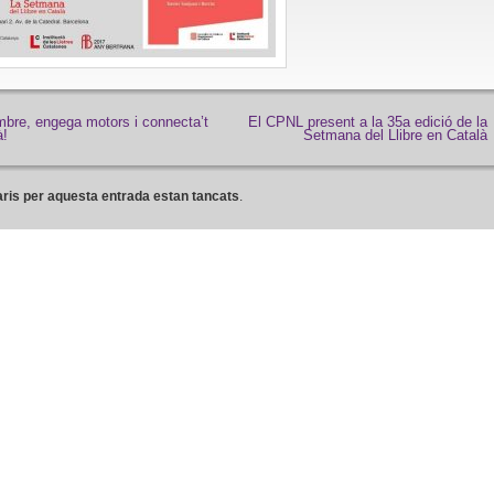
mbre, engega motors i connecta’t
El CPNL present a la 35a edició de la
à!
Setmana del Llibre en Català
ris per aquesta entrada estan tancats
.