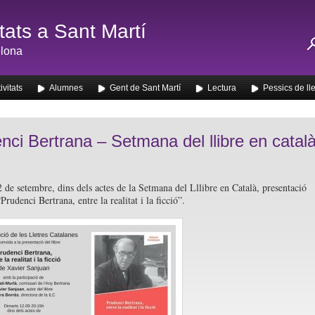
ats a Sant Martí
lona
ivitats
Alumnes
Gent de Sant Martí
Lectura
Pessics de ll
nci Bertrana – Setmana del llibre en catal
 de setembre, dins dels actes de la Setmana del Lllibre en Català, presentació
“Prudenci Bertrana, entre la realitat i la ficció”.