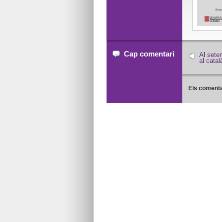
Cap comentari
Al sete
al catal
Els comenta