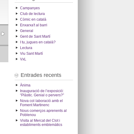
Campanyes
Club de lectura
Còmic en català
Enxarxa't al barri
General
Gent de Sant Martí
I tu, jugues en català?
Lectura
Viu Sant Martí
VxL
Entrades recents
Ànima
Inauguració de l’exposició:
“Plàstic. Genial o pervers?”
Nova col·laboració amb el
Foment Martinenc
Nous comerços aprenents al
Poblenou
Visita al Mercat del Clot i
establiments emblemàtics