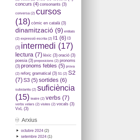
concurs
(4)
consonants
(3)
cursos
conversa
(2)
(18)
còmic en català
(3)
dinamització
(9)
entitats
I1
(6)
I3
(2)
expressió escrita
(2)
intermedi
(17)
(3)
lectura
(7)
lèxic
(3)
oració
(3)
poesia
(3)
pronoms
preposicions
(2)
pronoms febles
(5)
(3)
prova
S2
reforç gramatical
(3)
(2)
S1
(2)
(7)
sortides
(6)
S3
(5)
suficiència
substantiu
(2)
(15)
verbs
(7)
teatre
(2)
vocals
(3)
verbs velars
(2)
visites
(2)
VxL
(3)
Arxius
octubre 2024
(2)
setembre 2024
(1)