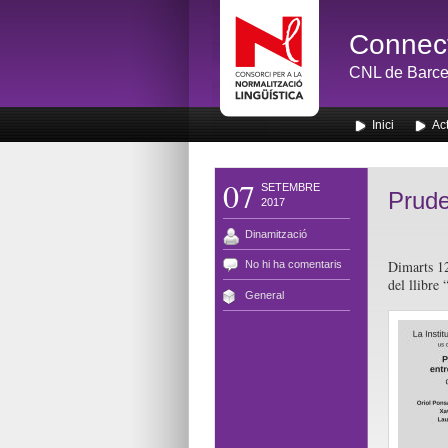
Connect
CNL de Barce
Inici
Act
07
SETEMBRE
Prude
2017
Dinamització
Dimarts 12
No hi ha comentaris
del llibre 
General