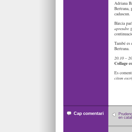
Adriana Bà
Bertrana, 
cadascun.
Bàrcia parl
aprendre
p
continuaci
També es d
Bertrana.
20.10 – 20
Collage c
Es comenta
citem escri
Cap comentari
Prudenc
en cata