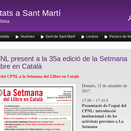
ats a Sant Martí
lona
ivitats
Alumnes
Gent de Sant Martí
Lectura
Pessics de ll
NL present a la 35a edició de la Setmana
libre en Català
s del CPNL a la Setmana del Llibre en Català
Dimarts, 12 de setembre de
2017
17.00 – 17.10 h
Presentació de l’espai del
CPNL: introducció
institucional i de les
activitats previstes a La
Setmana