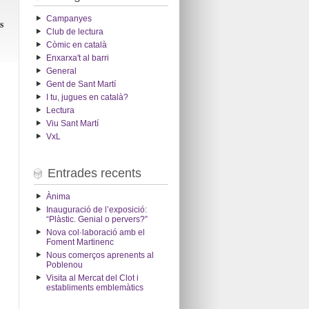
Campanyes
s
Club de lectura
Còmic en català
Enxarxa't al barri
General
Gent de Sant Martí
I tu, jugues en català?
Lectura
Viu Sant Martí
VxL
Entrades recents
Ànima
Inauguració de l’exposició:
“Plàstic. Genial o pervers?”
Nova col·laboració amb el
Foment Martinenc
Nous comerços aprenents al
Poblenou
Visita al Mercat del Clot i
establiments emblemàtics