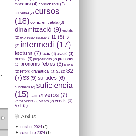
concurs
(4)
consonants
(3)
cursos
conversa
(2)
(18)
còmic en català
(3)
dinamització
(9)
entitats
I1
(6)
I3
(2)
expressió escrita
(2)
intermedi
(17)
(3)
lectura
(7)
lèxic
(3)
oració
(3)
poesia
(3)
pronoms
preposicions
(2)
pronoms febles
(5)
(3)
prova
S2
reforç gramatical
(3)
(2)
S1
(2)
-
(7)
sortides
(6)
S3
(5)
suficiència
substantiu
(2)
(15)
verbs
(7)
teatre
(2)
vocals
(3)
verbs velars
(2)
visites
(2)
VxL
(3)
Arxius
octubre 2024
(2)
setembre 2024
(1)