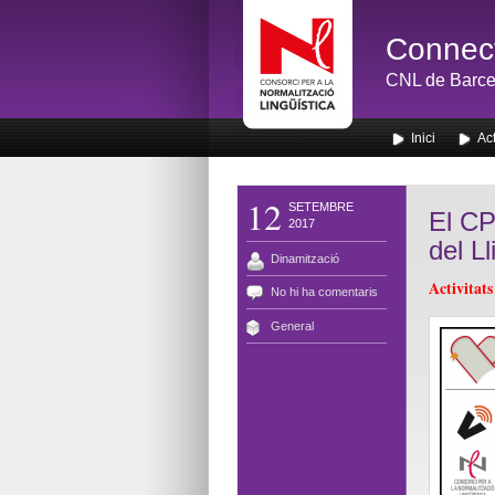
Connect
CNL de Barce
Inici
Act
12
SETEMBRE
El CP
2017
del L
Dinamització
Activitat
No hi ha comentaris
General