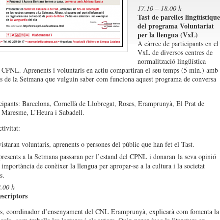
17.10 – 18.00 h
Tast de parelles lingüístique
del programa Voluntariat
per la llengua (VxL)
A càrrec de participants en el
VxL de diversos centres de
normalització lingüística
CPNL. Aprenents i voluntaris en actiu compartiran el seu temps (5 min.) amb
nts de la Setmana que vulguin saber com funciona aquest programa de conversa
ipants: Barcelona, Cornellà de Llobregat, Roses, Eramprunyà, El Prat de
 Maresme, L’Heura i Sabadell.
tivitat:
istaran voluntaris, aprenents o persones del públic que han fet el Tast.
presents a la Setmana passaran per l’estand del CPNL i donaran la seva opinió
 importància de conèixer la llengua per apropar-se a la cultura i la societat
s.
.00 h
escriptors
s, coordinador d’ensenyament del CNL Eramprunyà, explicarà com fomenta la