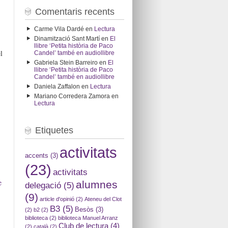
Comentaris recents
Carme Vila Dardé
en
Lectura
Dinamització Sant Martí
en
El
llibre ‘Petita història de Paco
l
Candel’ també en audiollibre
Gabriela Stein Barreiro
en
El
llibre ‘Petita història de Paco
Candel’ també en audiollibre
Daniela Zaffalon
en
Lectura
Mariano Corredera Zamora
en
Lectura
Etiquetes
activitats
accents
(3)
(23)
activitats
e
alumnes
delegació
(5)
(9)
article d'opinió
(2)
Ateneu del Clot
B3
(5)
Besòs
(3)
(2)
b2
(2)
biblioteca
(2)
biblioteca Manuel Arranz
Club de lectura
(4)
(2)
català
(2)