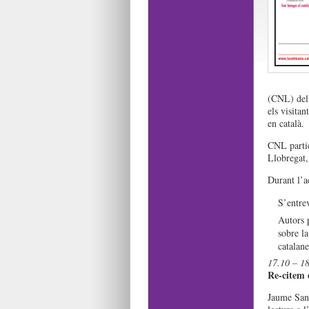
(CNL) del 
els visita
en català.
CNL partic
Llobregat,
Durant l’ac
S’entrev
Autors 
sobre la
catalane
17.10 – 18
Re-citem 
Jaume San