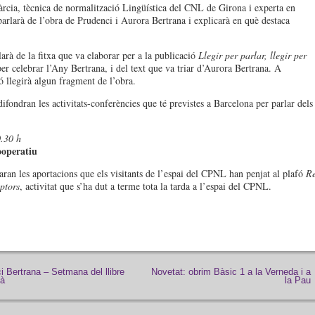
rcia, tècnica de normalització Lingüística del CNL de Girona i experta en
parlarà de l’obra de Prudenci i Aurora Bertrana i explicarà en què destaca
arà de la fitxa que va elaborar per a la publicació
Llegir per parlar, llegir per
er celebrar l’Any Bertrana, i del text que va triar d’Aurora Bertrana. A
ó llegirà algun fragment de l’obra.
ifondran les activitats-conferències que té previstes a Barcelona per parlar dels
.30 h
ooperatiu
ran les aportacions que els visitants de l’espai del CPNL han penjat al plafó
Re
ptors
, activitat que s’ha dut a terme tota la tarda a l’espai del CPNL.
i Bertrana – Setmana del llibre
Novetat: obrim Bàsic 1 a la Verneda i a
là
la Pau