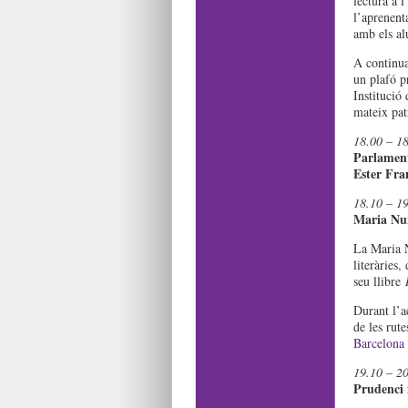
lectura a l
l’aprenent
amb els a
A continua
un plafó pr
Institució 
mateix pat
18.00 – 18
Parlament
Ester Fra
18.10 – 19
Maria Nune
La Maria Nu
literàries,
seu llibre
Durant l’a
de les rut
Barcelona
19.10 – 20
Prudenci 