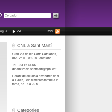
engua
VxL
RSS
CNL a Sant Martí
Gran Via de les Corts Catalanes,
866, 2n A – 08018 Barcelona
Tel. 933 16 44 66
dinamitzacio.santmarti@cpnl.cat
Horari: de dilluns a divendres de 9
a 1.30 h, i els dimecres també a la
tarda, de 16 a 20 h.
Categories