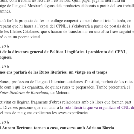
’aula, com treballa les lectures i els autors. Quin paper juga la literatura en
atge de llengua? Mostrarà alguns dels productes elaborats a partir del seu treball
lumnes.
ció farà la proposta de fer un collage cooperativament durant tota la tarda, en
eparat que hi haurà a l’espai del CPNL, i s’elaborarà a partir de postals de la
de les Lletres Catalanes, que s’hauran de transformar en una altra frase seguint e
ró o en un poema visual.
.10 h
 de la directora general de Política Lingüística i presidenta del CPNL,
nquesa
.10 h
s ens parlarà de les Rutes literàries, un viatge en el temps
nes, professora de llengua i literatura catalanes d’institut, parlarà de les rutes
 de com i qui les organitza, de quines rutes té preparades. També presentarà el
Rutes literàries de Barcelona
, de Meteora.
ctivitat es llegiran fragments d’obres relacionats amb els llocs que formen part
es. Diverses persones que van anar a la
ruta literària que va organitzar el CNL d
el mes de maig ens explicaran les seves experiències.
.10 h
i Aurora Bertrana tornen a casa, conversa amb Adriana Bàrcia