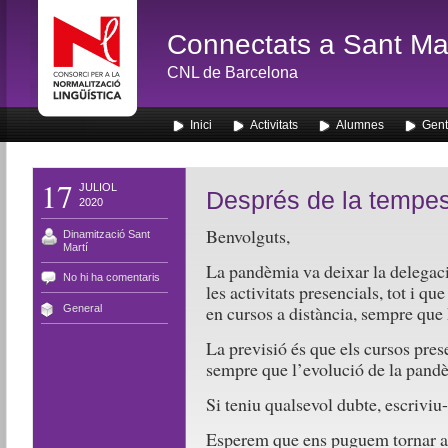
Connectats a Sant Mar
CNL de Barcelona
Inici
Activitats
Alumnes
Gent
17
JULIOL
Després de la tempe
2020
Benvolguts,
Dinamització Sant
Martí
La pandèmia va deixar la delegaci
No hi ha comentaris
les activitats presencials, tot i que
en cursos a distància, sempre que 
General
La previsió és que els cursos pres
sempre que l’evolució de la pand
Si teniu qualsevol dubte, escrivi
Esperem que ens puguem tornar a 