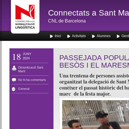
Connectats a Sant Mar
CNL de Barcelona
Inici
Activitats
Alumnes
Gent
18
JUNY
PASSEJADA POPULA
2024
BESÒS I EL MARE
Dinamització Sant
Martí
Una trentena de persones assist
organitzat la delegació de Sant
No hi ha comentaris
conèixer el passat històric del b
General
marc de la festa major.