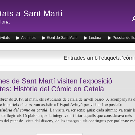
ats a Sant Martí
lona
ivitats
Alumnes
Gent de Sant Martí
Lectura
Pessics de ll
Entrades amb l'etiqueta ‘còmi
es de Sant Martí visiten l’exposició
tes: Història del Còmic en Català
ebrer de 2019, al matí, els estudiants de català de nivell bàsic- 3, acompanyats 
 imparteix el curs, van assistir a l’Espai Avinyó per visitar l’exposició:
història del còmic en català
. La visita va ser sense guia; cada alumne va tenir l
t de llegir els 16 plafons que la integraven, i triar aquells que considerava més
es del punt de vista del disseny, de les imatges i els continguts per parlar-ne m