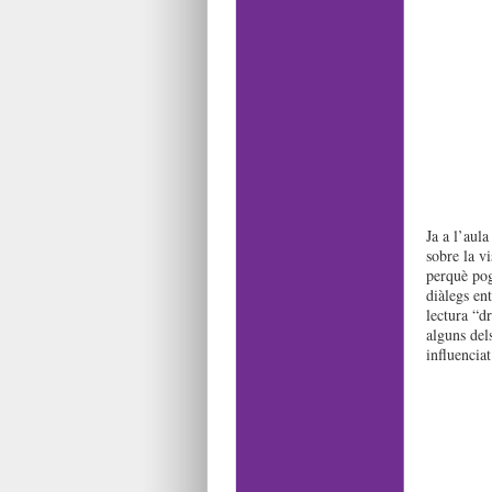
Ja a l’aul
sobre la vi
perquè pog
diàlegs ent
lectura “d
alguns del
influenciat