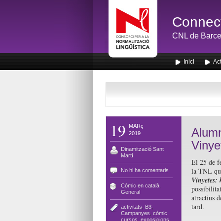
Connect
CNL de Barce
Inici
Act
19
MARç
Alumn
2019
Vinye
Dinamització Sant
Martí
El 25 de f
la TNL que
No hi ha comentaris
Vinyetes: 
Còmic en català
,
possibilita
General
atractius d
tard.
activitats
,
B3
,
Campanyes
,
còmic
,
cursos
,
exposicions
,