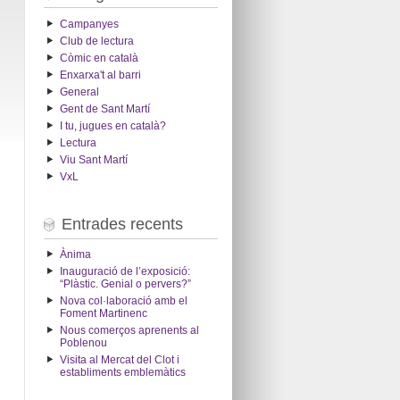
Campanyes
Club de lectura
Còmic en català
Enxarxa't al barri
General
Gent de Sant Martí
I tu, jugues en català?
Lectura
Viu Sant Martí
VxL
Entrades recents
Ànima
Inauguració de l’exposició:
“Plàstic. Genial o pervers?”
Nova col·laboració amb el
Foment Martinenc
Nous comerços aprenents al
Poblenou
Visita al Mercat del Clot i
establiments emblemàtics