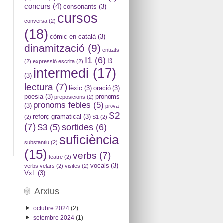
concurs
(4)
consonants
(3)
cursos
conversa
(2)
(18)
còmic en català
(3)
dinamització
(9)
entitats
I1
(6)
I3
(2)
expressió escrita
(2)
intermedi
(17)
(3)
lectura
(7)
lèxic
(3)
oració
(3)
poesia
(3)
pronoms
preposicions
(2)
pronoms febles
(5)
(3)
prova
S2
reforç gramatical
(3)
(2)
S1
(2)
(7)
sortides
(6)
S3
(5)
suficiència
substantiu
(2)
(15)
verbs
(7)
teatre
(2)
vocals
(3)
verbs velars
(2)
visites
(2)
VxL
(3)
Arxius
octubre 2024
(2)
setembre 2024
(1)