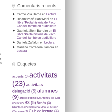
Comentaris recents
Carme Vila Dardé
en
Lectura
Dinamització Sant Martí
en
El
llibre ‘Petita història de Paco
Candel’ també en audiollibre
Gabriela Stein Barreiro
en
El
llibre ‘Petita història de Paco
Candel’ també en audiollibre
Daniela Zaffalon
en
Lectura
Mariano Corredera Zamora
en
Lectura
s
r
s
Etiquetes
activitats
accents
(3)
(23)
activitats
alumnes
delegació
(5)
(9)
article d'opinió
(2)
Ateneu del Clot
B3
(5)
Besòs
(3)
(2)
b2
(2)
biblioteca
(2)
biblioteca Manuel Arranz
Club de lectura
(4)
(2)
català
(2)