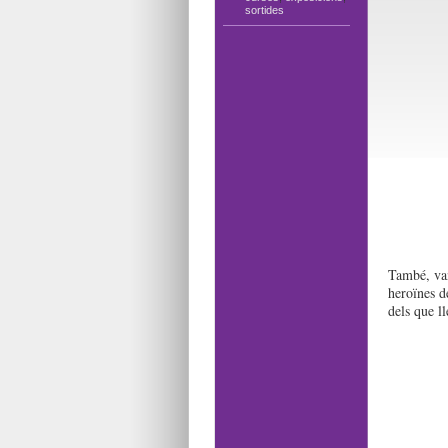
sortides
També, van 
heroïnes de
dels que l