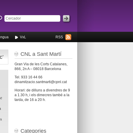
engua
VxL
RSS
CNL a Sant Martí
c’
Gran Via de les Corts Catalanes,
866, 2n A – 08018 Barcelona
Tel. 933 16 44 66
dinamitzacio.santmarti@cpnl.cat
Horari: de dilluns a divendres de 9
a 1.30 h, i els dimecres també a la
de
tarda, de 16 a 20 h.
a
és
Categories