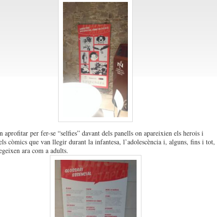
aprofitar per fer-se “selfies” davant dels panells on apareixien els herois i
ls còmics que van llegir durant la infantesa, l’adolescència i, alguns, fins i tot,
legeixen ara com a adults.