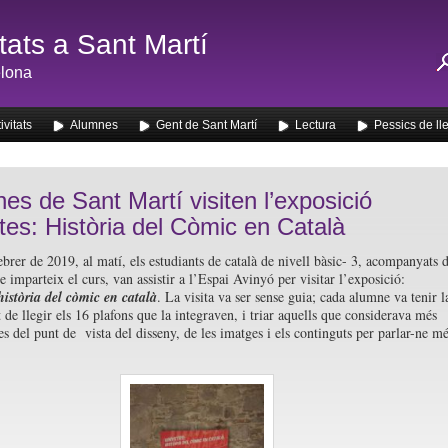
ats a Sant Martí
lona
ivitats
Alumnes
Gent de Sant Martí
Lectura
Pessics de ll
es de Sant Martí visiten l’exposició
tes: Història del Còmic en Català
ebrer de 2019, al matí, els estudiants de català de nivell bàsic- 3, acompanyats 
 imparteix el curs, van assistir a l’Espai Avinyó per visitar l’exposició:
història del còmic en català
. La visita va ser sense guia; cada alumne va tenir l
t de llegir els 16 plafons que la integraven, i triar aquells que considerava més
es del punt de vista del disseny, de les imatges i els continguts per parlar-ne m