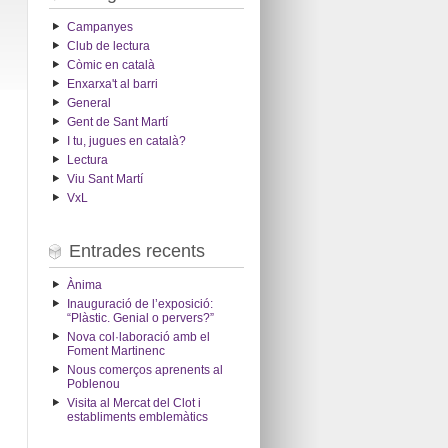
Campanyes
Club de lectura
Còmic en català
Enxarxa't al barri
General
Gent de Sant Martí
I tu, jugues en català?
Lectura
Viu Sant Martí
VxL
Entrades recents
Ànima
Inauguració de l’exposició:
“Plàstic. Genial o pervers?”
Nova col·laboració amb el
Foment Martinenc
Nous comerços aprenents al
Poblenou
Visita al Mercat del Clot i
establiments emblemàtics