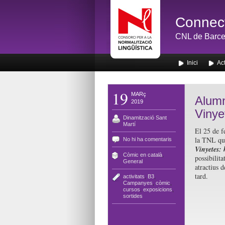
Connect
CNL de Barce
Inici
Act
19
MARç
Alumn
2019
Vinye
Dinamització Sant
Martí
El 25 de f
la TNL que
No hi ha comentaris
Vinyetes: 
Còmic en català
,
possibilita
General
atractius d
tard.
activitats
,
B3
,
Campanyes
,
còmic
,
cursos
,
exposicions
,
sortides