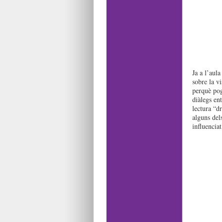
Ja a l’aul
sobre la vi
perquè pog
diàlegs ent
lectura “d
alguns del
influenciat