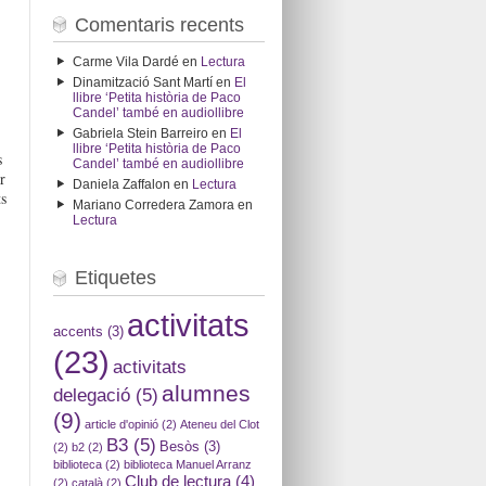
Comentaris recents
Carme Vila Dardé
en
Lectura
Dinamització Sant Martí
en
El
llibre ‘Petita història de Paco
Candel’ també en audiollibre
Gabriela Stein Barreiro
en
El
llibre ‘Petita història de Paco
s
Candel’ també en audiollibre
r
Daniela Zaffalon
en
Lectura
s
Mariano Corredera Zamora
en
Lectura
Etiquetes
activitats
accents
(3)
(23)
activitats
alumnes
delegació
(5)
(9)
article d'opinió
(2)
Ateneu del Clot
B3
(5)
Besòs
(3)
(2)
b2
(2)
biblioteca
(2)
biblioteca Manuel Arranz
Club de lectura
(4)
(2)
català
(2)