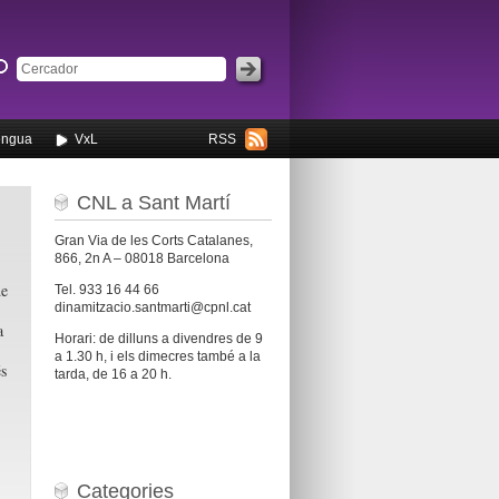
engua
VxL
RSS
CNL a Sant Martí
Gran Via de les Corts Catalanes,
866, 2n A – 08018 Barcelona
de
Tel. 933 16 44 66
dinamitzacio.santmarti@cpnl.cat
a
Horari: de dilluns a divendres de 9
a 1.30 h, i els dimecres també a la
és
tarda, de 16 a 20 h.
Categories