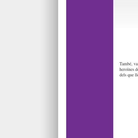
També, van 
heroïnes de
dels que l