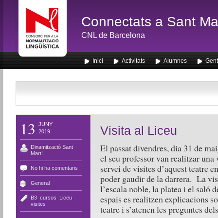
Connectats a Sant Mar
CNL de Barcelona
Inici
Activitats
Alumnes
Gent
13
JUNY
Visita al Liceu
2019
El passat divendres, dia 31 de ma
Dinamització Sant
Martí
el seu professor van realitzar una 
servei de visites d’aquest teatre 
No hi ha comentaris
poder gaudir de la darrera. La vis
General
l’escala noble, la platea i el saló
espais es realitzen explicacions sob
B3
,
cursos
,
Liceu
,
visites
teatre i s’atenen les preguntes del