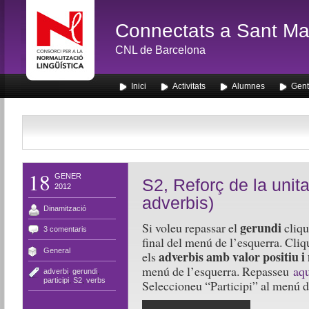
Connectats a Sant Mar
CNL de Barcelona
Inici
Activitats
Alumnes
Gent
18
GENER
S2, Reforç de la unitat
2012
adverbis)
Dinamització
gerundi
Si voleu repassar el
cliq
3 comentaris
final del menú de l’esquerra. Cliq
General
adverbis amb valor positiu i
els
menú de l’esquerra. Repasseu
aqu
adverbi
,
gerundi
,
participi
,
S2
,
verbs
Seleccioneu “Participi” al menú de 