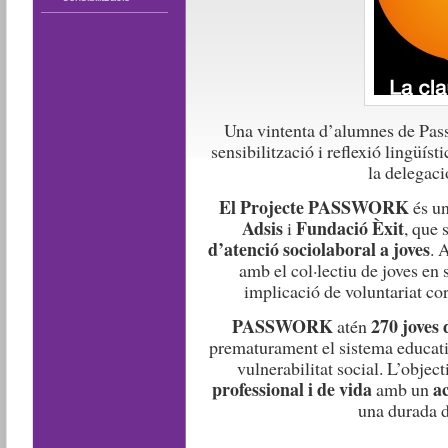
Una vintenta d’alumnes de Pass
sensibilització i reflexió lingüís
la delegaci
El Projecte PASSWORK
és un
Adsis
Fundació Èxit
i
, que 
d’atenció sociolaboral a joves
. 
amb el col·lectiu de joves en s
implicació de voluntariat co
PASSWORK
270 joves 
atén
prematurament el sistema educati
vulnerabilitat social. L’objec
professional i de vida
a
amb un
una durada d