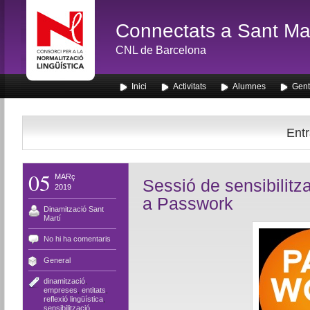
Connectats a Sant Mar
CNL de Barcelona
Inici
Activitats
Alumnes
Gent
Entr
05
MARç
Sessió de sensibilitzac
2019
a Passwork
Dinamització Sant
Martí
No hi ha comentaris
General
dinamització
,
empreses
,
entitats
,
reflexió lingüística
,
sensibilització