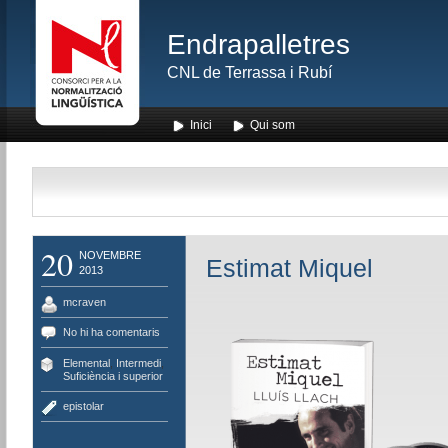
Endrapalletres
CNL de Terrassa i Rubí
Inici
Qui som
20
NOVEMBRE
Estimat Miquel
2013
mcraven
No hi ha comentaris
Elemental
,
Intermedi
,
Suficiència i superior
epistolar