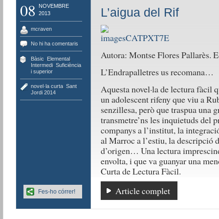
08
NOVEMBRE
L’aigua del Rif
2013
mcraven
No hi ha comentaris
Autora: Montse Flores Pallarès. E
Bàsic
,
Elemental
,
Intermedi
,
Suficiència
L’Endrapalletres us recomana…
i superior
novel·la curta
,
Sant
Aquesta novel·la de lectura fàcil 
Jordi 2014
un adolescent rifeny que viu a Rubí
senzillesa, però que traspua una gr
transmetre’ns les inquietuds del p
companys a l’institut, la integraci
al Marroc a l’estiu, la descripció d
d’origen… Una lectura imprescin
envolta, i que va guanyar una menc
Curta de Lectura Fàcil.
Article complet
Fes-ho córrer!