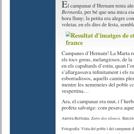
E
l campanar d’Hernam tenia ale
Bernarda
, per bé que una mica es
hora lluny; la petita era alegre co
voleiar, en els dies de festa, sembl
Campanes d’Hernam! La Marta rec
els tocs greus, melangiosos, de la
en els capaltards d’estiu, quan l’
s’allargassava infinitament i els 
esborradissos, aquells camins ple
mentre les xemeneies del poble c
vespertina…
Ara, el campanar era mut, i l’herb
profeta salvatge: com pesava aquel
Entre dos silencis,
Aurora Bertrana,
Barcel
Fotografia: Vista del poble i del campanar 