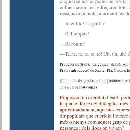
clogueren les parpelles per evitar e
enlluernaven i es redreçaren tots
ressonava potenta, alarmant les don
―Jo et flic! La guilla!
―Rellampus!
―Recontre!
―Te, te, te, te, te, te! Uh, uh, uh! A
Crisàl
Prudenci Bertrana, “La guineu” dins
Prats i introducció de Xavier Pla, Girona, E
[Font de la fotografia en línia] publicada a
córrer
, blogpost.com.es
Proposem un exercici d’estil: pod
la qual el lèxic del diàleg fos més
aproximadament, aquestes express
dir populars que et cridin l’atenc
més o menys com aquest grup de p
persones i dels llocs on vivien?