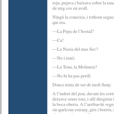
roja, pujava i baixava sobre la ta
de mig cos en avall.
Ningú la coneixia, i tothom seguia
qui era.
―La Pepa de l’hostal?
―C
―La Nasia del mas Sec?
―No i renó.
―La Tona, la Molinera?
―No hi ha pas perill.
Doncs tenia de ser de molt lluny.
A l’indret del pou, davant les cort
deixava veure tota, i allí dirigire
la boca oberta. A l’arribar-hi veg
on quelcom estrany, gris i borrós, 