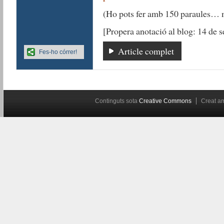
(Ho pots fer amb 150 paraules… 
[Propera anotació al blog: 14 de 
Article complet
Fes-ho córrer!
Continguts sota
Creative Commons
Creat 