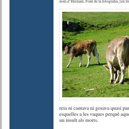
nom d’Hernam. Font de la fotografia, [en lí
reia ni cantava ni gosava quasi par
esquelles a les vaques perquè aqu
un insult als morts.