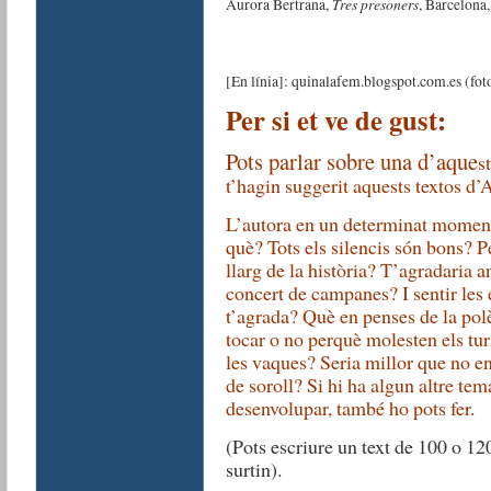
Tres presoners
Aurora Bertrana,
, Barcelona,
[En línia]: quinalafem.blogspot.com.es (fot
Per si et ve de gust:
Pots parlar sobre una d’aque
s
t’hagin suggerit aquests textos d’
L’autora en un determinat moment
què? Tots els silencis són bons? P
llarg de la història? T’agradaria 
concert de campanes? I sentir les 
t’agrada? Què en penses de la pol
tocar o no perquè molesten els tur
les vaques? Seria millor que no en 
de soroll? Si hi ha algun altre tem
desenvolupar, també ho pots fer.
(Pots escriure un text de 100 o 1
surtin).