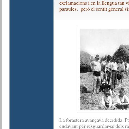
exclamacions i en la llengua tan vi
paraules, però el sentit general sí
La forastera avançava decidida. P
endavant per resguardar-se dels rai