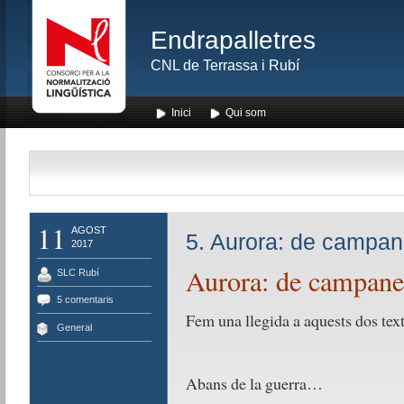
Endrapalletres
CNL de Terrassa i Rubí
Inici
Qui som
11
AGOST
5. Aurora: de campan
2017
Aurora: de campanes
SLC Rubí
5 comentaris
Fem una llegida a aquests dos tex
General
Abans de la guerra…