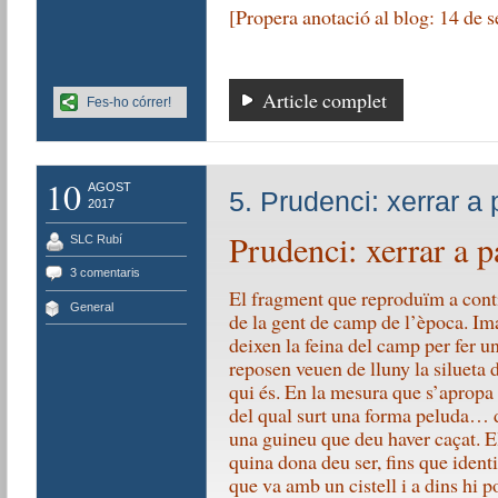
[Propera anotació al blog: 14 de 
Article complet
Fes-ho córrer!
10
AGOST
5. Prudenci: xerrar a
2017
Prudenci: xerrar a p
SLC Rubí
3 comentaris
El fragment que reproduïm a cont
General
de la gent de camp de l’època. I
deixen la feina del camp per fer 
reposen veuen de lluny la silueta 
qui és. En la mesura que s’apropa
del qual surt una forma peluda… 
una guineu que deu haver caçat. E
quina dona deu ser, fins que iden
que va amb un cistell i a dins hi p