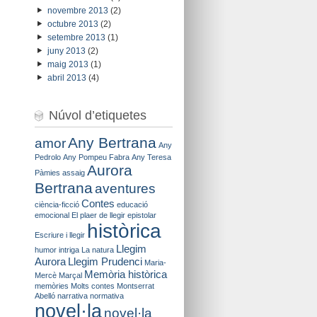
novembre 2013
(2)
octubre 2013
(2)
setembre 2013
(1)
juny 2013
(2)
maig 2013
(1)
abril 2013
(4)
Núvol d’etiquetes
Any Bertrana
amor
Any
Pedrolo
Any Pompeu Fabra
Any Teresa
Aurora
Pàmies
assaig
Bertrana
aventures
Contes
ciència-ficció
educació
emocional
El plaer de llegir
epistolar
històrica
Escriure i llegir
Llegim
humor
intriga
La natura
Aurora
Llegim Prudenci
Maria-
Memòria històrica
Mercè Marçal
memòries
Molts contes
Montserrat
Abelló
narrativa
normativa
novel·la
novel·la