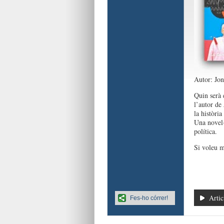
Autor: Jo
Quin serà 
l’autor de
la història
Una novel·l
política.
Si voleu m
Artic
Fes-ho córrer!