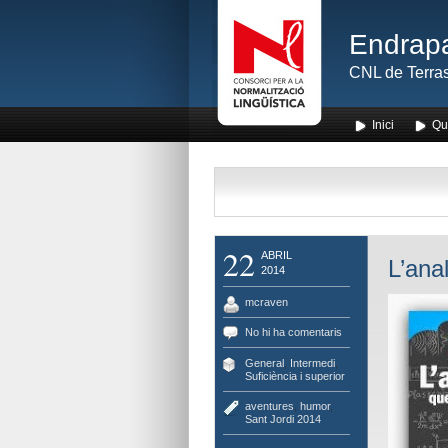
Endrapa
CNL de Terras
Inici
Qu
22
ABRIL
L’ana
2014
mcraven
No hi ha comentaris
General
,
Intermedi
,
Suficiència i superior
aventures
,
humor
,
Sant Jordi 2014