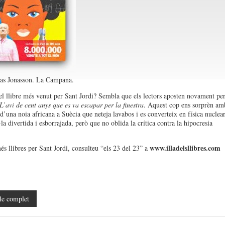
nas Jonasson. La Campana.
el llibre més venut per Sant Jordi? Sembla que els lectors aposten novament pe
L’avi de cent anys que es va escapar per la finestra
. Aquest cop ens sorprèn am
 d’una noia africana a Suècia que neteja lavabos i es converteix en física nuclear
a divertida i esborrajada, però que no oblida la crítica contra la hipocresia
www.illadelsllibres.com
és llibres per Sant Jordi, consulteu “els 23 del 23” a
le complet