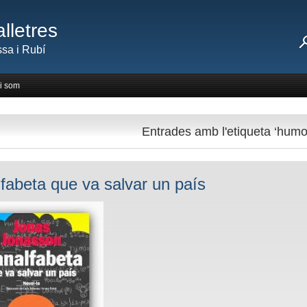
lletres
sa i Rubí
i som
Entrades amb l'etiqueta ‘humo
lfabeta que va salvar un país