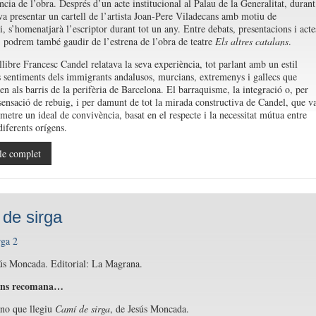
ncia de l’obra. Després d’un acte institucional al Palau de la Generalitat, durant
 va presentar un cartell de l’artista Joan-Pere Viladecans amb motiu de
i, s’homenatjarà l’escriptor durant tot un any. Entre debats, presentacions i acte
 podrem també gaudir de l’estrena de l’obra de teatre
Els altres catalans
.
llibre Francesc Candel relatava la seva experiència, tot parlant amb un estil
s sentiments dels immigrants andalusos, murcians, extremenys i gallecs que
ven als barris de la perifèria de Barcelona. El barraquisme, la integració o, per
 sensació de rebuig, i per damunt de tot la mirada constructiva de Candel, que v
metre un ideal de convivència, basat en el respecte i la necessitat mútua entre
diferents orígens.
le complet
de sirga
ús Moncada. Editorial: La Magrana.
 ens recomana…
no que llegiu
Camí de sirga
, de Jesús Moncada.