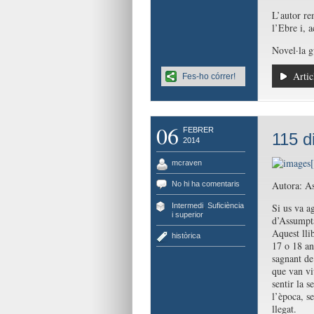
L’autor re
l’Ebre i, a
Novel·la g
Artic
Fes-ho córrer!
06
FEBRER
115 di
2014
mcraven
Autora: As
No hi ha comentaris
Intermedi
,
Suficiència
Si us va a
i superior
d’Assumpta
Aquest lli
històrica
17 o 18 an
sagnant de
que van viu
sentir la 
l’època, s
llegat.