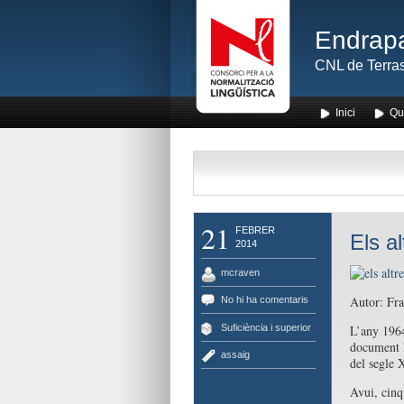
Endrapa
CNL de Terras
Inici
Qu
21
FEBRER
Els a
2014
mcraven
Autor: Fra
No hi ha comentaris
Suficiència i superior
L’any 1964
document h
assaig
del segle 
Avui, cinq