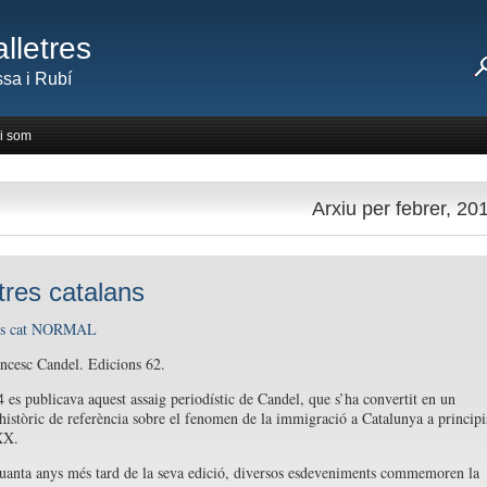
lletres
sa i Rubí
i som
Arxiu per febrer, 20
ltres catalans
ncesc Candel. Edicions 62.
 es publicava aquest assaig periodístic de Candel, que s’ha convertit en un
istòric de referència sobre el fenomen de la immigració a Catalunya a principi
XX.
uanta anys més tard de la seva edició, diversos esdeveniments commemoren la