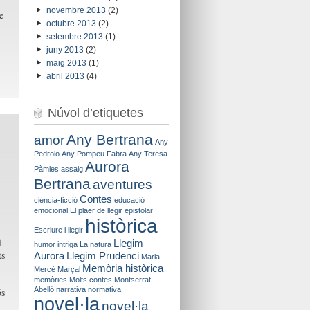
novembre 2013
(2)
e
octubre 2013
(2)
setembre 2013
(1)
juny 2013
(2)
maig 2013
(1)
abril 2013
(4)
Núvol d’etiquetes
Any Bertrana
amor
Any
Pedrolo
Any Pompeu Fabra
Any Teresa
Aurora
Pàmies
assaig
Bertrana
aventures
Contes
ciència-ficció
educació
emocional
El plaer de llegir
epistolar
històrica
Escriure i llegir
i
Llegim
humor
intriga
La natura
ts
Aurora
Llegim Prudenci
Maria-
Memòria històrica
Mercè Marçal
memòries
Molts contes
Montserrat
Abelló
narrativa
normativa
ós
novel·la
novel·la