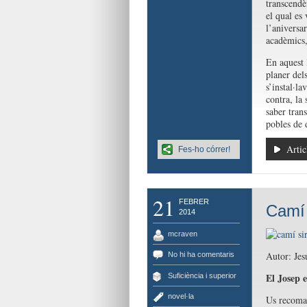
transcendè
el qual es
l’aniversar
acadèmics,
En aquest 
planer del
s’instal·la
contra, la
saber trans
pobles de 
Artic
Fes-ho córrer!
21
FEBRER
Camí 
2014
mcraven
Autor: Jes
No hi ha comentaris
El Josep
Suficiència i superior
novel·la
Us recoma