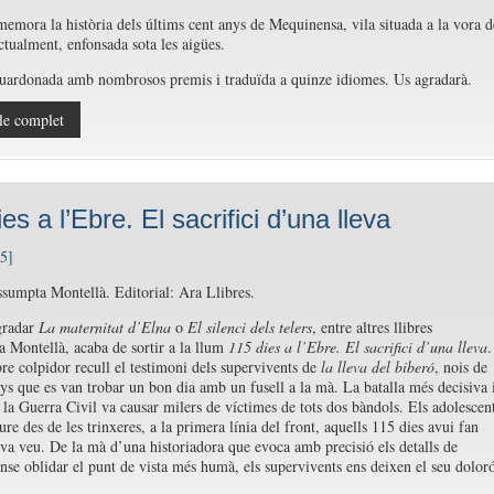
memora la història dels últims cent anys de Mequinensa, vila situada a la vora d
ctualment, enfonsada sota les aigües.
uardonada amb nombrosos premis i traduïda a quinze idiomes. Us agradarà.
le complet
es a l’Ebre. El sacrifici d’una lleva
sumpta Montellà. Editorial: Ara Llibres.
gradar
La maternitat d’Elna
o
El silenci dels telers
, entre altres llibres
 Montellà, acaba de sortir a la llum
115 dies a l’Ebre. El sacrifici d’una lleva
.
bre colpidor recull el testimoni dels supervivents de
la lleva del biberó
, nois de
ys que es van trobar un bon dia amb un fusell a la mà. La batalla més decisiva 
 la Guerra Civil va causar milers de víctimes de tots dos bàndols. Els adolescen
re des de les trinxeres, a la primera línia del front, aquells 115 dies avui fan
seva veu. De la mà d’una historiadora que evoca amb precisió els detalls de
ense oblidar el punt de vista més humà, els supervivents ens deixen el seu dolor