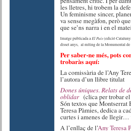
pensament crític. I per damun
les lletres, hi trobem la def
Un feminisme sincer, planer
va sense megàfon, però que t
que se’ns narra i en el mate
El País
Imatge publicada a
(edició Catalunya
disset anys, al míting de la Monumental de
Per saber-ne més, pots con
trobaràs aquí:
La comissària de l’Any Ter
l’autora d’un llibre titulat
Dones úniques.
Relats de d
oblidar
(clica per trobar e
Són textos que Montserrat B
Teresa Pàmies, dedica a cad
curtes i amenes de llegir…
A l’enllaç de l’
Any Teresa 