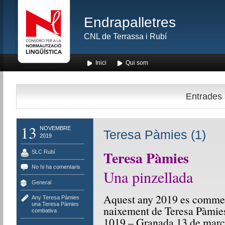
Endrapalletres
CNL de Terrassa i Rubí
Inici
Qui som
Entrades 
13
NOVEMBRE
Teresa Pàmies (1)
2019
Teresa Pàmies
SLC Rubí
No hi ha comentaris
Una pinzellada
General
Aquest any 2019 es commem
Any Teresa Pàmies
,
una Teresa Pàmies
naixement de Teresa Pàmies
combativa
1019 – Granada 13 de març