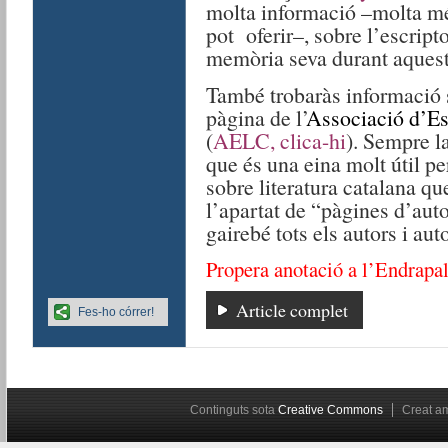
molta informació –molta més
pot oferir–, sobre l’escripto
memòria seva durant aquest
També trobaràs informació 
pàgina de l’
Associació d’Es
(
AELC, clica-hi
). Sempre 
que és una eina molt útil per
sobre literatura catalana qu
l’apartat de “pàgines d’auto
gairebé tots els autors i aut
Propera anotació a l’Endrapa
Article complet
Fes-ho córrer!
Continguts sota
Creative Commons
Creat 