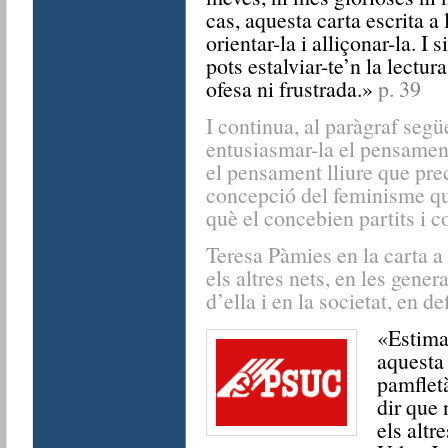
cas, aquesta carta escrita a 
orientar-la i alliçonar-la. I s
pots estalviar-te’n la lectura
ofesa ni frustrada.»
p. 39
I continua, al paràgraf segü
entusiasmar-la el pensame
el pensament lliure que pre
concepció del feminisme que
què el concebien partits i c
Teresa Pàmies en la carta a
els altres nets, en les gene
d’ella i en la societat, en def
«Estimad
aquesta 
pamfletà
dir que 
els altr