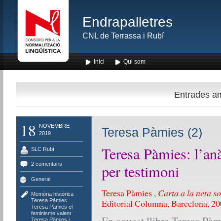
Endrapalletres
CNL de Terrassa i Rubí
Inici
Qui som
Entrades amb
18
NOVEMBRE
Teresa Pàmies (2)
2019
Teresa Pàmies: l’anàl
SLC Rubí
2 comentaris
per testimoni
General
Teresa Pàmies ,
Carta a la neta so
Memòria històrica
,
Teresa Pàmies
,
Editorial Columna, Barcelona, 20
Teresa Pàmies el
feminisme valent
,
En aquest llibre Teresa Pàmi
Teresa Pàmies i