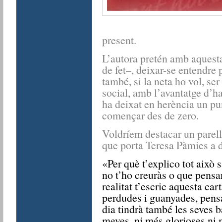
present.
L’autora pretén amb aquesta
de fet–, deixar-se entendre 
també, si la neta ho vol, se
social, amb l’avantatge d’h
ha deixat en herència un pun
començar des de zero.
Voldríem destacar un parell
que porta Teresa Pàmies a di
«Per què t’explico tot això 
no t’ho creuràs o que pensar
realitat t’escric aquesta car
perdudes i guanyades, pensa
dia tindrà també les seves ba
meves, ni més glorioses ni 