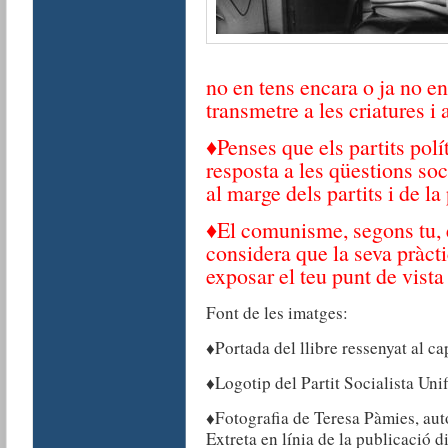
no en tens encara o ja no en
transmetre a les criatures i
♦Penses que els partits polí
resposta a les qüestions soc
al marge dels partits i de la
♦El comunisme, segons tu, é
considera que la seva pràcti
exposar el teu punt de vista
Font de les imatges:
♦Portada del llibre ressenyat al c
♦Logotip del Partit Socialista Unif
♦Fotografia de Teresa Pàmies, aut
Extreta en línia de la publicació d