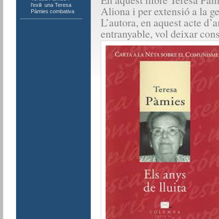
l'exili
,
una Teresa
Aliona i per extensió a la g
Pàmies combativa
L’autora, en aquest acte d’a
entranyable, vol deixar cons