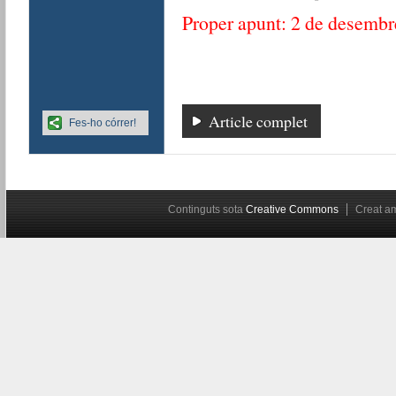
Proper apunt: 2 de desembr
Article complet
Fes-ho córrer!
Continguts sota
Creative Commons
Creat 