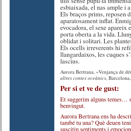
ulls sense pupil·la immensa
esbiaixada, el nas ample i a
Els braços prims, reposen 
aparatosament inflat. Enmi
evocadora, el sexe apareix 
porta oberta a la vida. Llun
oblidat i solitari. Les plant
Els ocells irreverents hi ref
llangardaixos, les cuques s’
lascius.
Aurora Bertrana, «Venjança de dé
altres contes oceànics
, Barcelona,
Per si et ve de gust:
Et suggerim alguns temes… si
benvingut.
Aurora Bertrana ens ha descri
també tu una? Què deuen teni
suscitin sentiments i emocion