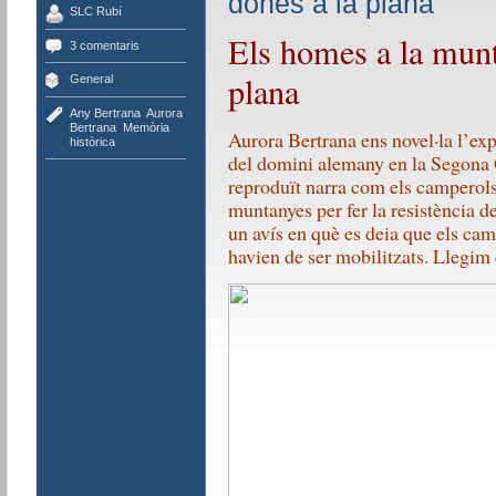
dones a la plana
SLC Rubí
Els homes a la munt
3 comentaris
plana
General
Any Bertrana
,
Aurora
Bertrana
,
Memòria
Aurora Bertrana ens novel·la l’exp
històrica
del domini alemany en la Segona 
reproduït narra com els camperols 
muntanyes per fer la resistència 
un avís en què es deia que els cam
havien de ser mobilitzats. Llegim