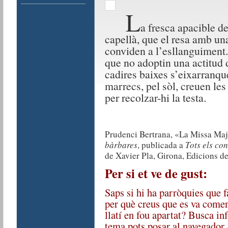
L
a fresca apacible de
capellà, que el resa amb una
conviden a l’esllanguiment.
que no adoptin una actitud 
cadires baixes s’eixarranque
marrecs, pel sòl, creuen les
per recolzar-hi la testa.
Prudenci
Bertrana, «La Missa Majo
bàrbares
, publicada a
Tots els con
de Xavier Pla, Girona, Edicions de
Per si et ve de gust:
Saps si hi ha parròquies que 
per què creus que es va començ
llatí en fou apartat? Busca in
tema pots posar al navegador