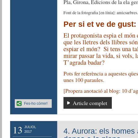
Pla, Girona, Edicions de la ela ge
Font de la fotografia [en línia]: amicsarbr
Per si et ve de gust:
El protagonista espia el món 
que les lletres dels llibres s
espiar el món?
Si tens una ta
mirar passar la vida, si vols,
T’agrada badar?
Pots fer referència a aquestes qües
unes 100 paraules.
[Propera anotació al blog: 10 d’ag
Article complet
Fes-ho córrer!
13
JULIOL
4. Aurora: els homes 
2017