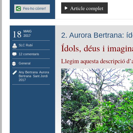
Article complet
Fes-ho córrer!
18
MAIG
2. Aurora Bertrana: í
2017
Ídols, déus i imagi
SLC Rubí
12 comentaris
Llegim aquesta descripció d’aq
General
Any Bertrana
,
Aurora
Bertrana
,
Sant Jordi
2017