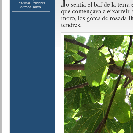
J
o sentia el baf de la terra
escoltar
,
Prudenci
Bertrana
,
relats
que començava a eixarreir-se
moro, les gotes de rosada ll
tendres.