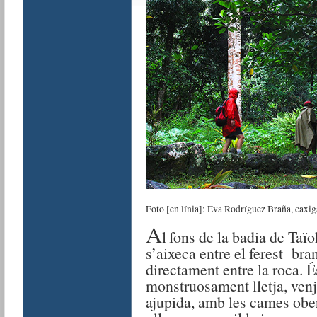
Foto [en línia]: Eva Rodríguez Braña, caxig
A
l
fons de la badia de Taïo
s’aixeca entre el ferest bran
directament entre la roca. É
monstruosament lletja, ven
ajupida, amb les cames obert