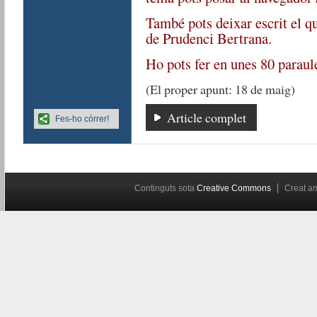
També pots deixar escrit el q
de Prudenci Bertrana.
Ho pots fer en unes 80 paraul
(El proper apunt: 18 de maig)
Article complet
Fes-ho córrer!
Continguts sota
Creative Commons
Creat 