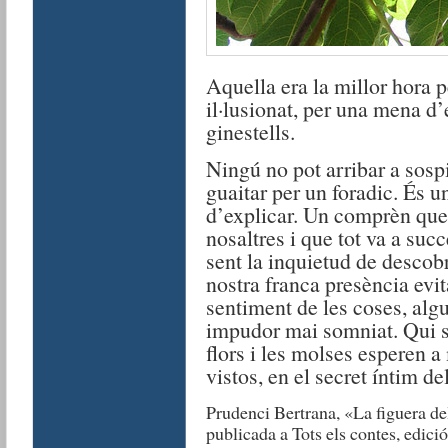
Aquella era la millor hora p
il·lusionat, per una mena d’
ginestells.
Ningú no pot arribar a sospi
guaitar per un foradic. És u
d’explicar. Un comprèn que 
nosaltres i que tot va a succ
sent la inquietud de descob
nostra franca presència evit
sentiment de les coses, alg
impudor mai somniat. Qui sap
flors i les molses esperen 
vistos, en el secret íntim de
Prudenci Bertrana, «La figuera d
publicada a Tots els contes, edici