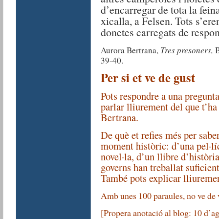
d’encarregar de tota la fein
xicalla, a Felsen. Tots s’er
donetes carregats de respon
Aurora Bertrana,
Tres presoners,
B
39-40.
Per si et ve de gust
Pots respondre a una pregunta
parlar lliurement del que t’ha
Bertrana.
De què et refies més per sabe
moment històric: d’una pel·lí
novel·la, d’un llibre d’històri
governs han treballat suficie
També pots explicar lliurement
Amb unes 100 paraules, no ve de vi
[Propera anotació al blog: 10 d’ag