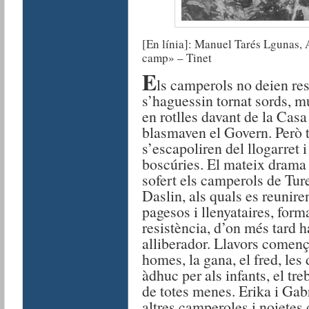
[En línia]: Manuel Tarés Lgunas, 
camp» – Tinet
E
ls camperols no deien re
s’haguessin tornat sords, mu
en rotlles davant de la Casa 
blasmaven el Govern. Però t
s’escapoliren del llogarret i
boscúries. El mateix drama 
sofert els camperols de Tur
Daslin, als quals es reunire
pagesos i llenyataires, form
resistència, d’on més tard 
alliberador. Llavors comença
homes, la gana, el fred, les 
àdhuc per als infants, el tre
de totes menes. Erika i Gab
altres camperoles i noietes 