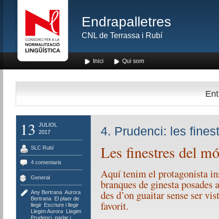
Endrapalletres
CNL de Terrassa i Rubí
Inici
Qui som
Ent
13
JULIOL
4. Prudenci: les fine
2017
Les finestres del m
SLC Rubí
4 comentaris
Aquí tenim el protagonista ins
General
branques de ginesta posades a 
des d’on guaitar sense ser vis
Any Bertrana
,
Aurora
Bertrana
,
El plaer de
favorit.
llegir
,
Escriure i llegir
,
Llegim Aurora
,
Llegim
Prudenci
,
parlar i