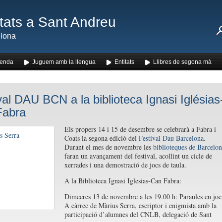
ats a Sant Andreu
lona
enda
Juguem amb la llengua
Entitats
Llibres de segona mà
val DAU BCN a la biblioteca Ignasi Iglésias
Fabra
Els propers 14 i 15 de desembre se celebrarà a Fabra i
Coats la segona edició del
Festival Dau Barcelona
.
Durant el mes de novembre les
biblioteques de Barcelon
faran un avançament del festival, acollint un cicle de
xerrades i una demostració de jocs de taula.
A la Biblioteca Ignasi Iglesias-Can Fabra:
Dimecres 13 de novembre a les 19.00 h: Paraules en joc
A càrrec de Màrius Serra, escriptor i enigmista amb la
participació d’alumnes del CNLB, delegació de Sant