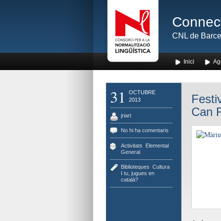
Connect
CNL de Barce
Inici
Ag
31
OCTUBRE
Festi
2013
Can 
jriart
No hi ha comentaris
Activitats
,
Elemental
,
General
Biblioteques
,
Cultura
,
I tu, jugues en
català?