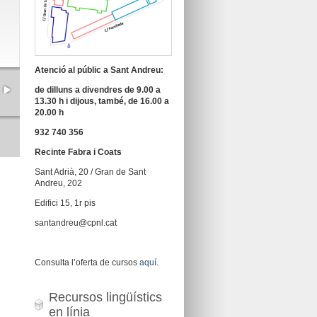
Atenció al públic a Sant Andreu:
de dilluns a divendres de 9.00 a
13.30 h i dijous, també, de 16.00 a
20.00 h
932 740 356
Recinte Fabra i Coats
Sant Adrià, 20 / Gran de Sant
Andreu, 202
Edifici 15, 1r pis
santandreu@cpnl.cat
Consulta l’oferta de cursos
aquí
.
Recursos lingüístics
en línia