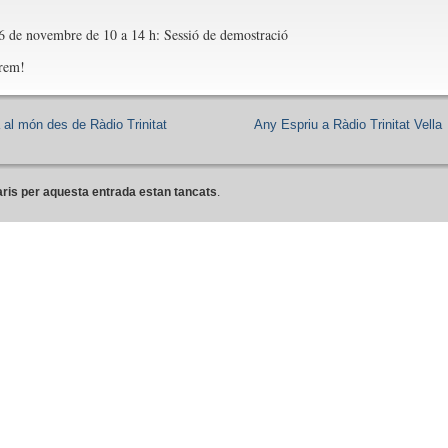
6 de novembre de 10 a 14 h: Sessió de demostració
erem!
 al món des de Ràdio Trinitat
Any Espriu a Ràdio Trinitat Vella
ris per aquesta entrada estan tancats
.