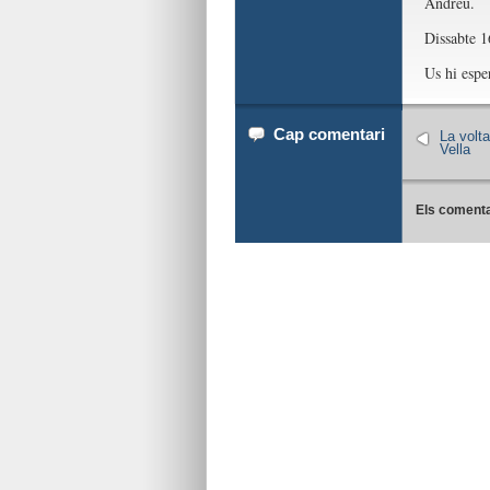
Andreu.
Dissabte 1
Us hi esp
Cap comentari
La volta
Vella
Els comenta