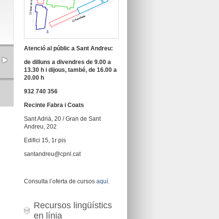
Atenció al públic a Sant Andreu:
de dilluns a divendres de 9.00 a
13.30 h i dijous, també, de 16.00 a
20.00 h
932 740 356
Recinte Fabra i Coats
Sant Adrià, 20 / Gran de Sant
Andreu, 202
Edifici 15, 1r pis
santandreu@cpnl.cat
Consulta l’oferta de cursos
aquí
.
Recursos lingüístics
en línia