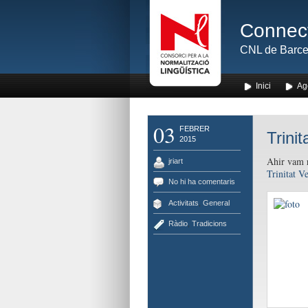
Connect
CNL de Barce
Inici
Ag
03
FEBRER
Trinit
2015
Ahir vam r
jriart
Trinitat Ve
No hi ha comentaris
Activitats
,
General
Ràdio
,
Tradicions