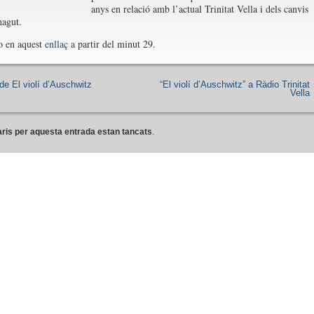
anys en relació amb l’actual Trinitat Vella i dels canvis
hagut.
o en aquest
enllaç
a partir del minut 29.
de El violí d’Auschwitz
“El violí d’Auschwitz” a Ràdio Trinitat
Vella
ris per aquesta entrada estan tancats
.