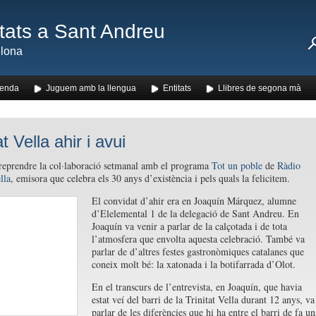
ats a Sant Andreu
lona
enda
Juguem amb la llengua
Entitats
Llibres de segona mà
at Vella ahir i avui
eprendre la col·laboració setmanal amb el programa
Tot un poble
de
Ràdio
lla
, emisora que celebra els 30 anys d’existència i pels quals la felicitem.
El convidat d’ahir era en Joaquín Márquez, alumne
d’Elelemental 1 de la delegació de Sant Andreu. En
Joaquín va venir a parlar de la calçotada i de tota
l’atmosfera que envolta aquesta celebració. També va
parlar de d’altres festes gastronòmiques catalanes que
coneix molt bé: la xatonada i la botifarrada d’Olot.
En el transcurs de l’entrevista, en Joaquín, que havia
estat veí del barri de la Trinitat Vella durant 12 anys, va
parlar de les diferències que hi ha entre el barri de fa un