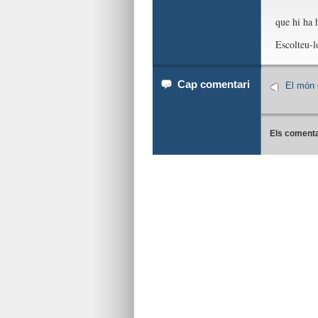
que hi ha 
Escolteu-l
Cap comentari
El món 
Els comenta