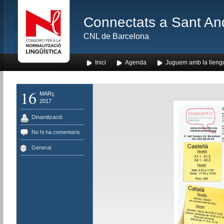
Connectats a Sant An
CNL de Barcelona
Inici
Agenda
Juguem amb la lleng
16
MARç
2017
Dinamització
No hi ha comentaris
General