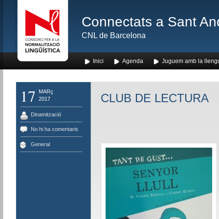
Connectats a Sant An
CNL de Barcelona
Inici
Agenda
Juguem amb la lleng
17
MARç
CLUB DE LECTURA
2017
Dinamització
No hi ha comentaris
General