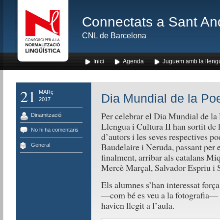
Connectats a Sant An
CNL de Barcelona
Inici
Agenda
Juguem amb la lleng
21
MARç
Dia Mundial de la Po
2017
Per celebrar el Dia Mundial de la 
Dinamització
Llengua i Cultura II han sortit de 
No hi ha comentaris
d’autors i les seves respectives p
Baudelaire i Neruda, passant per 
General
finalment, arribar als catalans Miq
Mercè Marçal, Salvador Espriu i S
Els alumnes s’han interessat força 
—
com bé es veu a la fotografia
—
havien llegit a l’aula.