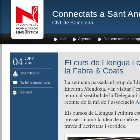
Connectats a Sant An
CNL de Barcelona
Inici
Agenda
Juguem amb la lleng
04
JUNY
El curs de Llengua i cu
2018
la Fabra & Coats
Dinamització
La setmana passada el grup de Llen
No hi ha comentaris
Encarna Mendoza, van visitar l’e
General
tenim al vestíbul de la Delegació i
recinte de la mà de l’associació
Am
Els cursos de Llengua i cultura es
presses i amb la idea de conèixer l
través d’activitats i sortides.