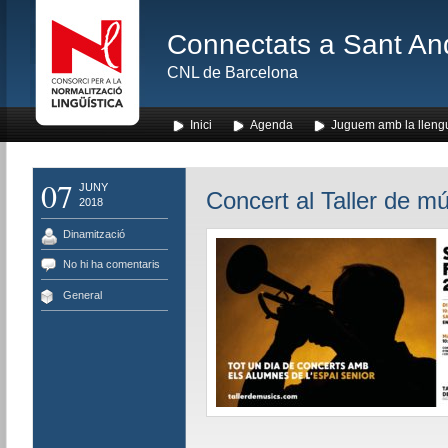
Connectats a Sant An
CNL de Barcelona
Inici
Agenda
Juguem amb la lleng
07
JUNY
Concert al Taller de m
2018
Dinamització
No hi ha comentaris
General