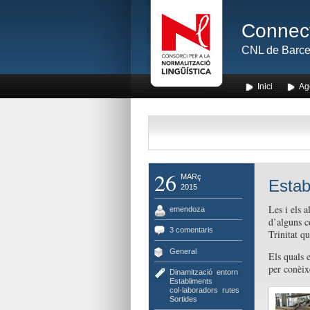
Connect
CNL de Barce
Inici
Ag
26
MARç
Estab
2015
Les i els a
emendoza
d’alguns c
3 comentaris
Trinitat q
General
Els quals 
per conèix
Dinamització
,
entorn
,
Establiments
col·laboradors
,
rutes
,
Sortides