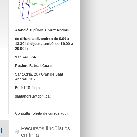
n
Atenció al públic a Sant Andreu:
de dilluns a divendres de 9.00 a
13.30 h i dijous, també, de 16.00 a
20.00 h
932 740 356
Recinte Fabra i Coats
Sant Adrià, 20 / Gran de Sant
Andreu, 202
Edifici 15, 1r pis
santandreu@cpnl.cat
Consulta l’oferta de cursos
aquí
.
Recursos lingüístics
i
en línia