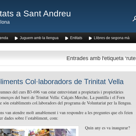
ats a Sant Andreu
lona
enda
Juguem amb la llengua
Entitats
Llibres de segona mà
Entrades amb l'etiqueta ‘rute
liments Col·laboradors de Trinitat Vella
lumnes del curs B3-696 van estar entrevistant a propietaris i propietàries
omerços del barri de Trinitat Vella: Calçats Merche, La puntilla i el Forn
ue són establiments col.laboradors del programa de Voluntariat per la llengua.
ens van atendre molt amablement i van respondre a les preguntes que els feien
er dades sobre l’establiment, com:
Quin any es va inaugurar?