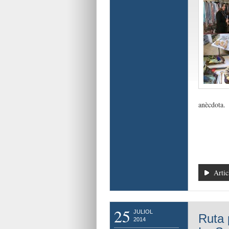
anècdota.
Artic
25
JULIOL
Ruta 
2014