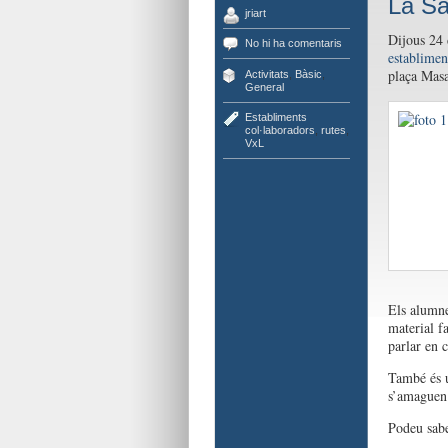
La Sa
jriart
Dijous 24 
No hi ha comentaris
establimen
plaça Masa
Activitats
,
Bàsic
,
General
Establiments
col·laboradors
,
rutes
,
VxL
Els alumne
material fa
parlar en c
També és u
s’amaguen 
Podeu sabe