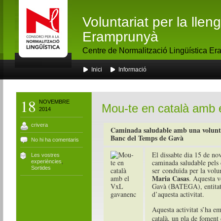
Voluntariat per la lle
Eramprunyà
Centre de Normalització Lingüística E
Inici
Informació
18
NOVEMBRE
Mou-te en català amb 
2014
crivera
Caminada saludable amb una voluntàri
Banc del Temps de Gavà
No hi ha comentaris
El dissabte dia 15 de nov
Les vostres
caminada saludable pels
experiències
,
Sortides
ser conduïda per la volu
Maria Casas
. Aquesta v
Gavà (BATEGA), entitat
d’aquesta activitat.
Aquesta activitat s’ha 
català, un pla de foment 