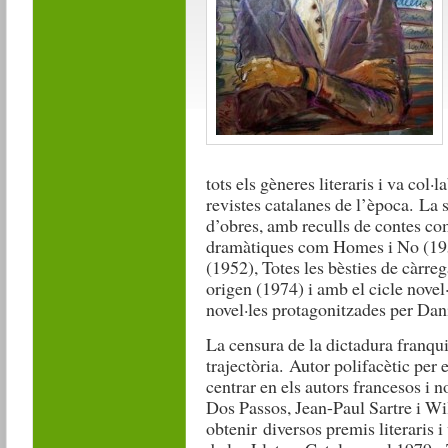
tots els gèneres literaris i va col
revistes catalanes de l’època. La
d’obres, amb reculls de contes c
dramàtiques com Homes i No (1957
(1952), Totes les bèsties de càrr
origen (1974) i amb el cicle nove
novel·les protagonitzades per Dan
La censura de la dictadura franqui
trajectòria. Autor polifacètic per 
centrar en els autors francesos i
Dos Passos, Jean-Paul Sartre i Wil
obtenir diversos premis literaris 