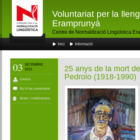
Voluntariat per la lle
Eramprunyà
Centre de Normalització Lingüística E
Inici
Informació
03
SETEMBRE
25 anys de la mort de
2015
Pedrolo (1918-1990)
crivera
No hi ha comentaris
Actes i celebracions