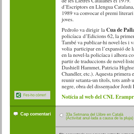
de les Lletres Catalanes el 1979.
d’Escriptors en Llengua Catalana,
1989 va convocar el premi literari
joves.
Cua de Pall
Pedrolo va dirigir la
policíaca d’Edicions 62, la primer
També va publicar-hi novel·les i v
volia participar en l’expansió de l
en la novel·la policíaca i alhora c
partir de traduccions de novel·lis
Dashiell Hammet, Patricia High
Chandler, etc.). Aquesta primera e
reunir setanta-un títols, tots amb 
negre, obra del dissenyador Jordi 
Notícia al web del CNL Erampru
Fes-ho córrer!
Cap comentari
33a Setmana del Llibre en Català
(Activitat anul·lada a causa de la pluja)