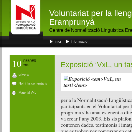
Voluntariat per la lle
Eramprunyà
Centre de Normalització Lingüística E
Inici
Informació
10
FEBRER
Exposició ‘VxL, un tas
2016
crivera
No hi ha comentaris
Material VxL
per a la Normalització Lingüística
participants en el Voluntariat per 
programa s’ha anat estenent a dife
va crear l’any 2003. Els sis plafo
contenen dades, testimonis i imatg
que es troben per conversar en cat