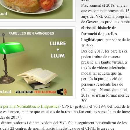
Precisament el 2018, any en
què es commemoraven els 15
anys del VxL com a program
de Govern, es produeix tamb
rècord històric de
el
formació de parelles
lingüístiques
, per sobre de le
10.600.
Des del 2017, les parelles es
poden trobar de manera
presencial i també virtual, a
través de videoconferència,
modalitat aquesta que ha
permès la participació de
persones residents fora de
Catalunya. Només durant el
2018, se n’han format més de
300.
i per a la Normalització Lingüística
(CPNL) gestiona el 96,19% del total de le
ue es formen, mentre que en el cas de la resta ho fan entitats sense ànim de lucre
des de 2017).
 dinamitzadores i dinamitzadors del VxL fa un seguiment personalitzat de les
es dels 22 centres de normalització lingüística que el CPNL té arreu de