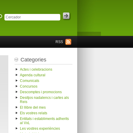
RSS
Categories
Actes i celebracions
Agenda cultural
Comunicats
Concursos
Descomptes i promocions
Desitjos nadalencs i cartes als
Reis
El llibre del mes
Els vostres relats
Entitats i establiments adherits
al VxL
Les vostres experiències