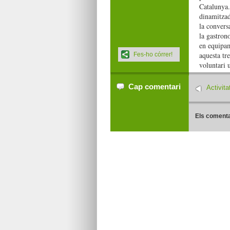
Catalunya. 
dinamitzado
la convers
la gastron
en equipame
aquesta tre
Fes-ho córrer!
voluntari 
Cap comentari
Activit
Els comenta