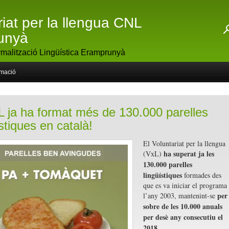
riat per la llengua CNL
unyà
malització Lingüística Eramprunyà
rmació
L ja ha format més de 130.000 parelles
stiques en català!
El Voluntariat per la llengua
ha superat ja les
(VxL)
130.000 parelles
lingüístiques
formades des
que es va iniciar el programa
per
l’any 2003, mantenint-se
sobre de les 10.000 anuals
per desè any consecutiu el
2018
.