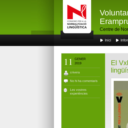
Volunta
Erampr
Centre de Nor
Inici
Info
11
GENER
El Vx
2019
lingüí
crivera
No hi ha comentaris
Les vostres
experiències