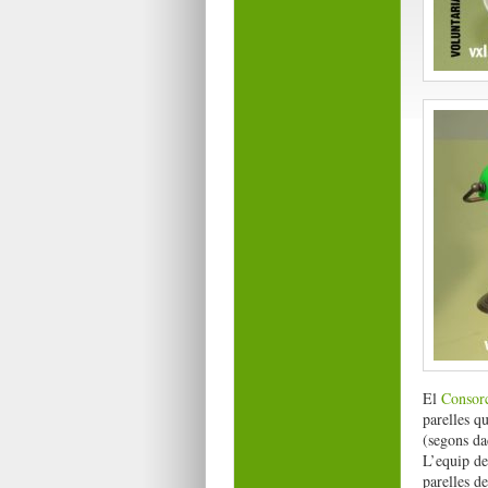
El
Consorc
parelles q
(segons da
L’equip de
parelles d