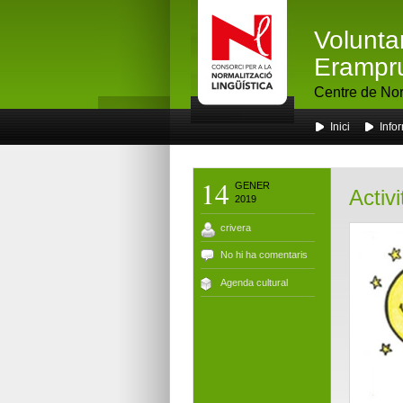
Volunta
Erampr
Centre de Nor
Inici
Info
14
GENER
Activ
2019
crivera
No hi ha comentaris
Agenda cultural