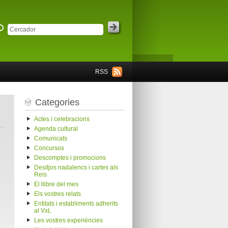
RSS
Categories
Actes i celebracions
Agenda cultural
Comunicats
Concursos
Descomptes i promocions
Desitjos nadalencs i cartes als
Reis
El llibre del mes
Els vostres relats
Entitats i establiments adherits
al VxL
Les vostres experiències