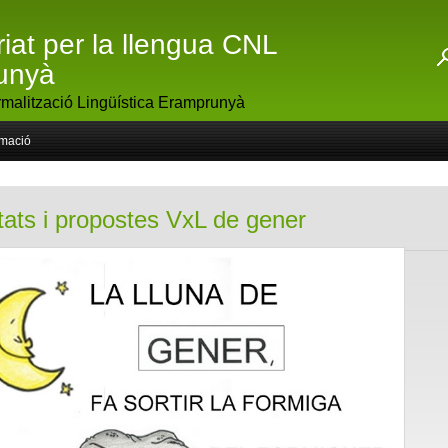
riat per la llengua CNL
unyà
malització Lingüística Eramprunyà
rmació
itats i propostes VxL de gener