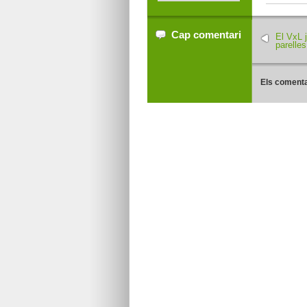
Cap comentari
El VxL 
parelles
Els comenta