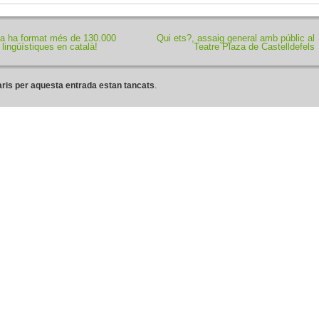
ja ha format més de 130.000
Qui ets?, assaig general amb públic al
 lingüístiques en català!
Teatre Plaza de Castelldefels
ris per aquesta entrada estan tancats
.