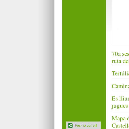
70a ses
ruta de
Tertúli
Camina
Es lliu
jugues 
Mapa de
Castell
Fes-ho córrer!