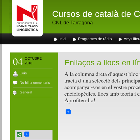
Cursos de català de Ca
CNL de Tarragona
Inici
Programes de ràdio
Anys liter
04
OCTUBRE
Enllaços a llocs en lí
2010
A la columna dreta d’aquest bloc 
Lluís
tracta d’una selecció dels principa
No hi ha comentaris
acompanyar-vos en el vostre procé
enciclopèdies, llocs amb teoria i exe
General
Aprofiteu-ho!