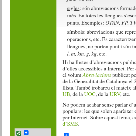
sigles
: són abreviacions formade
més. En totes les llengües s’esc
punts. Exemples:
OTAN, FP, T
símbols
: abreviacions que repre
operacions, etc. Es caracteritze
llengües, no porten punt i són i
l, m, km, g, kg
, etc.
Hi ha llistes d’abreviacions public
d’elles accessibles a Internet. Pe
el volum
Abreviacions
publicat pe
de la Generalitat de Catalunya el 2
llista. També trobareu el mateix als
UB
, de la
UOC
, de la
URV
, etc.
No podem acabar sense parlar d’un
populars: les que solen aparèixer 
per Internet. Sobre aquest tema, 
d’SMS
.