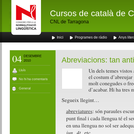
Cursos de català de Ca
CNL de Tarragona
Inici
Programes de ràdio
Anys liter
04
DESEMBRE
Abreviacions: tan ant
2010
Un dels temes vistos a
Lluís
el costum d’abreujar 
No hi ha comentaris
molt conegudes o fre
d’acabar. Hi ha tres 
General
Segueix llegint…
abreviatures
: són paraules escu
punt final i cada llengua té el s
en una llengua no sol ser adequ
jun., 4t.,
etc.