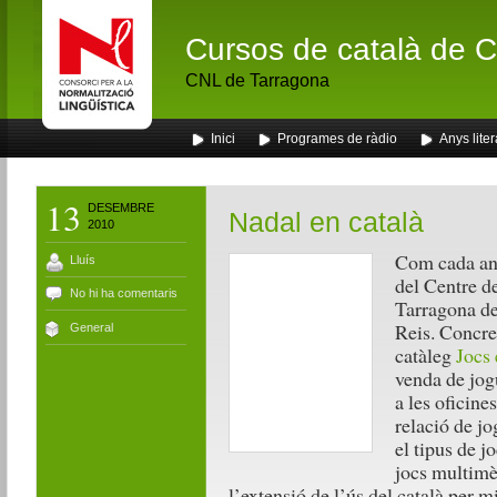
Cursos de català de Ca
CNL de Tarragona
Inici
Programes de ràdio
Anys liter
13
DESEMBRE
Nadal en català
2010
Com cada any,
Lluís
del Centre d
No hi ha comentaris
Tarragona d
Reis. Concret
General
catàleg
Jocs 
venda de jogu
a les oficine
relació de jo
el tipus de j
jocs multimè
l’extensió de l’ús del català per mi