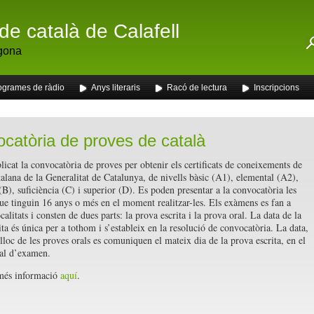
de català de Calafell
gona
ogrames de ràdio
Anys literaris
Racó de lectura
Inscripcions
catòria de proves de català
blicat la convocatòria de proves per obtenir els certificats de coneixements de
talana de la Generalitat de Catalunya, de nivells bàsic (A1), elemental (A2),
(B), suficiència (C) i superior (D). Es poden presentar a la convocatòria les
ue tinguin 16 anys o més en el moment realitzar-les. Els exàmens es fan a
ocalitats i consten de dues parts: la prova escrita i la prova oral. La data de la
ta és única per a tothom i s’estableix en la resolució de convocatòria. La data,
 lloc de les proves orals es comuniquen el mateix dia de la prova escrita, en el
al d’examen.
més informació
aquí
.