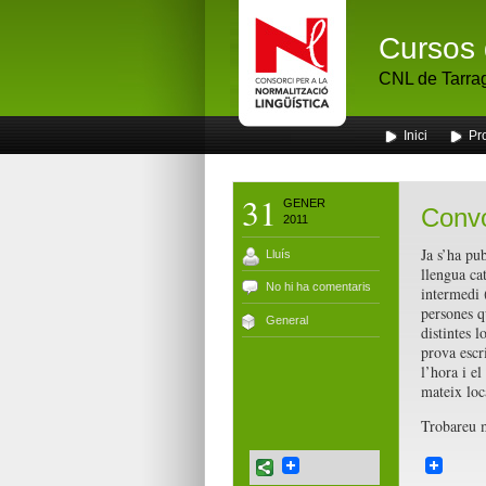
Cursos 
CNL de Tarra
Inici
Pr
31
GENER
Convo
2011
Ja s’ha pu
Lluís
llengua ca
No hi ha comentaris
intermedi 
persones q
General
distintes l
prova escri
l’hora i el
mateix loc
Trobareu 