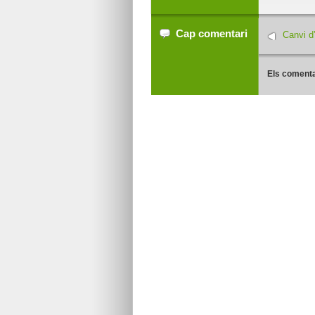
Cap comentari
Canvi d’
Els comenta