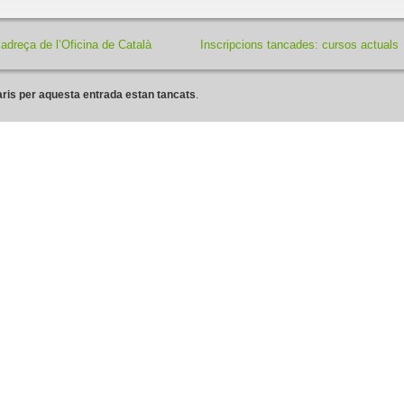
adreça de l’Oficina de Català
Inscripcions tancades: cursos actuals
ris per aquesta entrada estan tancats
.