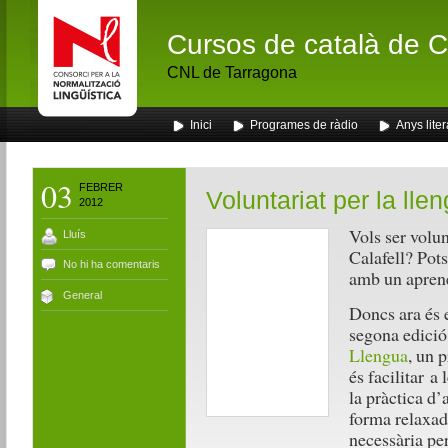
Cursos de català de Ca
CNL de Tarragona
Inici
Programes de ràdio
Anys liter
03
FEBRER
Voluntariat per la lle
2012
Vols ser volun
Lluís
Calafell? Pots
No hi ha comentaris
amb un aprene
General
Doncs ara és
segona edició
Llengua
, un 
és facilitar a
la pràctica d’
forma relaxada
necessària per